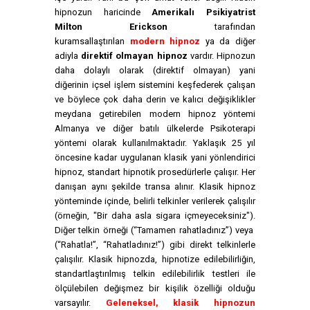
hipnozun haricinde
Amerikalı Psikiyatrist
Milton Erickson
tarafından
kuramsallaştırılan
modern hipnoz
ya da diğer
adiyla
direktif olmayan hipnoz
vardır. Hipnozun
daha dolaylı olarak (direktif olmayan) yani
diğerinin içsel işlem sistemini keşfederek çalışan
ve böylece çok daha derin ve kalıcı değişiklikler
meydana getirebilen modern hipnoz yöntemi
Almanya ve diğer batılı ülkelerde Psikoterapi
yöntemi olarak kullanılmaktadır. Yaklaşık 25 yıl
öncesine kadar uygulanan klasik yani yönlendirici
hipnoz, standart hipnotik prosedürlerle çalışır. Her
danışan aynı şekilde transa alınır. Klasik hipnoz
yönteminde içinde, belirli telkinler verilerek çalışılır
(örneğin, "Bir daha asla sigara içmeyeceksiniz").
Diğer telkin örneği (“Tamamen rahatladınız”) veya
(“Rahatla!”, “Rahatladınız!”) gibi direkt telkinlerle
çalışılır. Klasik hipnozda, hipnotize edilebilirliğin,
standartlaştırılmış telkin edilebilirlik testleri ile
ölçülebilen değişmez bir kişilik özelliği olduğu
varsayılır.
Geleneksel, klasik hipnozun