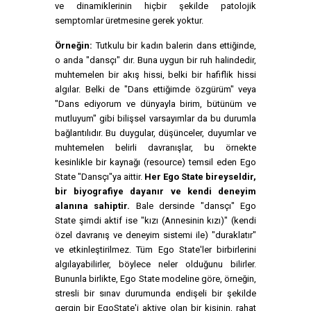
ve dinamiklerinin hiçbir şekilde patolojik
semptomlar üretmesine gerek yoktur.
Örneğin:
Tutkulu bir kadın balerin dans ettiğinde,
o anda "dansçı" dır. Buna uygun bir ruh halindedir,
muhtemelen bir akış hissi, belki bir hafiflik hissi
algılar. Belki de "Dans ettiğimde özgürüm" veya
"Dans ediyorum ve dünyayla birim, bütünüm ve
mutluyum" gibi bilişsel varsayımlar da bu durumla
bağlantılıdır. Bu duygular, düşünceler, duyumlar ve
muhtemelen belirli davranışlar, bu örnekte
kesinlikle bir kaynağı (resource) temsil eden Ego
State "Dansçı"ya aittir.
Her Ego State bireyseldir,
bir biyografiye dayanır ve kendi deneyim
alanına sahiptir.
Bale dersinde "dansçı" Ego
State şimdi aktif ise "kızı (Annesinin kızı)" (kendi
özel davranış ve deneyim sistemi ile) "duraklatır"
ve etkinleştirilmez. Tüm Ego State'ler birbirlerini
algılayabilirler, böylece neler olduğunu bilirler.
Bununla birlikte, Ego State modeline göre, örneğin,
stresli bir sınav durumunda endişeli bir şekilde
gergin bir EgoState'i aktive olan bir kişinin, rahat