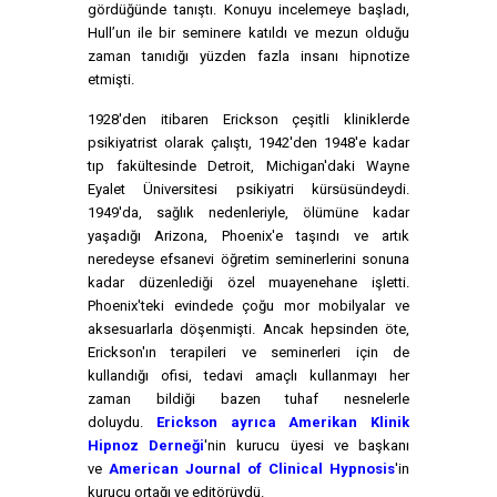
gördüğünde tanıştı. Konuyu incelemeye başladı,
Hull’un ile bir seminere katıldı ve mezun olduğu
zaman tanıdığı yüzden fazla insanı hipnotize
etmişti.
1928'den itibaren Erickson çeşitli kliniklerde
psikiyatrist olarak çalıştı, 1942'den 1948'e kadar
tıp fakültesinde Detroit, Michigan'daki Wayne
Eyalet Üniversitesi psikiyatri kürsüsündeydi.
1949'da, sağlık nedenleriyle, ölümüne kadar
yaşadığı Arizona, Phoenix'e taşındı ve artık
neredeyse efsanevi öğretim seminerlerini sonuna
kadar düzenlediği özel muayenehane işletti.
Phoenix'teki evindede çoğu mor mobilyalar ve
aksesuarlarla döşenmişti. Ancak hepsinden öte,
Erickson'ın terapileri ve seminerleri için de
kullandığı ofisi, tedavi amaçlı kullanmayı her
zaman bildiği bazen tuhaf nesnelerle
doluydu.
Erickson ayrıca Amerikan Klinik
Hipnoz Derneği
'nin kurucu üyesi ve başkanı
ve
American Journal of Clinical Hypnosis
'in
kurucu ortağı ve editörüydü.