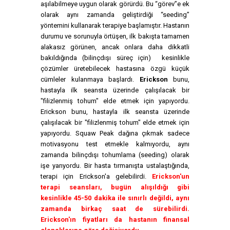
aşılabilmeye uygun olarak görürdü. Bu “görev”e ek
olarak aynı zamanda geliştirdiği “seeding”
yöntemini kullanarak terapiye başlamıştır. Hastanın
durumu ve sorunuyla örtüşen, ilk bakışta tamamen
alakasız görünen, ancak onlara daha dikkatli
bakıldığında (bilinçdışı süreç için) kesinlikle
çözümler üretebilecek hastasına özgü küçük
cümleler kulanmaya başlardı.
Erickson
bunu,
hastayla ilk seansta üzerinde çalışılacak bir
"filizlenmiş tohum" elde etmek için yapıyordu.
Erickson bunu, hastayla ilk seansta üzerinde
çalışılacak bir "filizlenmiş tohum" elde etmek için
yapıyordu. Squaw Peak dağına çıkmak sadece
motivasyonu test etmekle kalmıyordu, aynı
zamanda bilinçdışı tohumlama (seeding) olarak
işe yarıyordu. Bir hasta tırmanışta ustalaştığında,
terapi için Erickson'a gelebilirdi.
Erickson'un
terapi seansları, bugün alışıldığı gibi
kesinlikle 45-50 dakika ile sınırlı değildi, aynı
zamanda birkaç saat de sürebilirdi.
Erickson'ın fiyatları da hastanın finansal