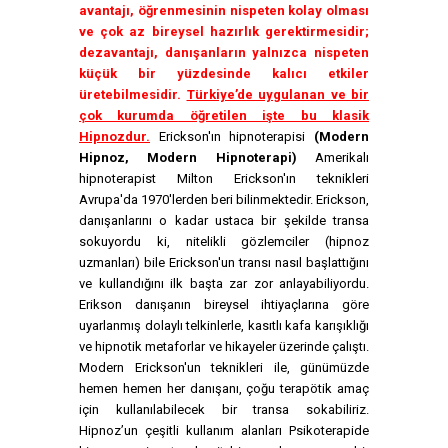
avantajı, öğrenmesinin nispeten kolay olması
ve çok az bireysel hazırlık gerektirmesidir;
dezavantajı, danışanların yalnızca nispeten
küçük bir yüzdesinde kalıcı etkiler
üretebilmesidir.
Türkiye’de uygulanan ve bir
çok kurumda öğretilen işte bu klasik
Hipnozdur.
Erickson'ın hipnoterapisi
(Modern
Hipnoz, Modern Hipnoterapi)
Amerikalı
hipnoterapist Milton Erickson'ın teknikleri
Avrupa'da 1970'lerden beri bilinmektedir. Erickson,
danışanlarını o kadar ustaca bir şekilde transa
sokuyordu ki, nitelikli gözlemciler (hipnoz
uzmanları) bile Erickson'un transı nasıl başlattığını
ve kullandığını ilk başta zar zor anlayabiliyordu.
Erikson danışanın bireysel ihtiyaçlarına göre
uyarlanmış dolaylı telkinlerle, kasıtlı kafa karışıklığı
ve hipnotik metaforlar ve hikayeler üzerinde çalıştı.
Modern Erickson'un teknikleri ile, günümüzde
hemen hemen her danışanı, çoğu terapötik amaç
için kullanılabilecek bir transa sokabiliriz.
Hipnoz’un çeşitli kullanım alanları Psikoterapide