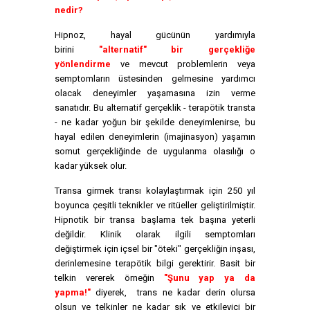
nedir?
Hipnoz, hayal gücünün yardımıyla
birini
"alternatif" bir gerçekliğe
yönlendirme
ve mevcut problemlerin veya
semptomların üstesinden gelmesine yardımcı
olacak deneyimler yaşamasına izin verme
sanatıdır. Bu alternatif gerçeklik - terapötik transta
- ne kadar yoğun bir şekilde deneyimlenirse, bu
hayal edilen deneyimlerin (imajinasyon) yaşamın
somut gerçekliğinde de uygulanma olasılığı o
kadar yüksek olur.
Transa girmek transı kolaylaştırmak için 250 yıl
boyunca çeşitli teknikler ve ritüeller geliştirilmiştir.
Hipnotik bir transa başlama tek başına yeterli
değildir. Klinik olarak ilgili semptomları
değiştirmek için içsel bir "öteki" gerçekliğin inşası,
derinlemesine terapötik bilgi gerektirir. Basit bir
telkin vererek örneğin
"Şunu yap ya da
yapma!"
diyerek, trans ne kadar derin olursa
olsun ve telkinler ne kadar sık ​​ve etkileyici bir