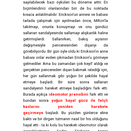
sayılabilecek bazı öyküleri bu döneme aittir. En
biçimlendirici olanlarından biri de bu noktada
kısaca anlatılmalıdır: Erickson’un annesi ve babası
tarlada çalışmak için ayrılmadan önce, Milton'la
takılmayı, onunla konuşmayı ve onu gündüz
sallanan sandalyesinde sallamayı alışkanlık haline
getirmişlerdi. Sallanırken, bakış açısının
değişmesiyle penceresinden dışarıyı da
görebiliyordu. Bir gün öyle oldu ki Erickson'ın anne
babası onlar evden çıkmadan Erickson’u görmeye
gelmediler. Ama bu zamandan çok keyif aldığı ve
gerçekten pencereden dışarı bakmak istediği için,
her gün sallanmak gibi yoğun bir şekilde hayal
etmeye başladı. Bir süre sonra sallanan
sandalyenin hareket etmeye başladığını fark etti.
Burada açıkça
ideomotor prensibini
fark etti ve
bundan sonra
yoğun hayal gücü ile felçli
kaslarını yeniden harekete
geçirmeye
başladı. Bu yüzden günlerce eline
baktı ve bir dirgen tutmanın nasıl bir his olduğunu
hayal etti - ta ki kolu bu hareketi ideomotor olarak