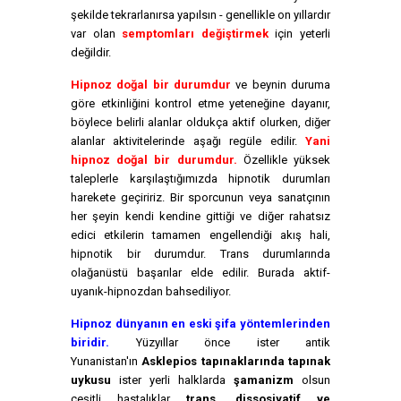
şekilde tekrarlanırsa yapılsın - genellikle on yıllardır
var olan
semptomları değiştirmek
için yeterli
değildir.
Hipnoz doğal bir durumdur
ve beynin duruma
göre etkinliğini kontrol etme yeteneğine dayanır,
böylece belirli alanlar oldukça aktif olurken, diğer
alanlar aktivitelerinde aşağı regüle edilir.
Yani
hipnoz doğal bir durumdur.
Özellikle yüksek
taleplerle karşılaştığımızda hipnotik durumları
harekete geçiririz. Bir sporcunun veya sanatçının
her şeyin kendi kendine gittiği ve diğer rahatsız
edici etkilerin tamamen engellendiği akış hali,
hipnotik bir durumdur. Trans durumlarında
olağanüstü başarılar elde edilir. Burada aktif-
uyanık-hipnozdan bahsediliyor.
Hipnoz dünyanın en eski şifa yöntemlerinden
biridir.
Yüzyıllar önce ister antik
Yunanistan'ın
Asklepios tapınaklarında tapınak
uykusu
ister yerli halklarda
şamanizm
olsun
çeşitli hastalıklar
trans, dissosiyatif ve