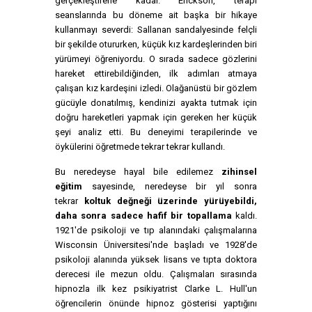
gerçekleştirene kadar. Erickson, terapi
seanslarında bu döneme ait başka bir hikaye
kullanmayı severdi: Sallanan sandalyesinde felçli
bir şekilde otururken, küçük kız kardeşlerinden biri
yürümeyi öğreniyordu. O sırada sadece gözlerini
hareket ettirebildiğinden, ilk adımları atmaya
çalışan kız kardeşini izledi. Olağanüstü bir gözlem
gücüyle donatılmış, kendinizi ayakta tutmak için
doğru hareketleri yapmak için gereken her küçük
şeyi analiz etti. Bu deneyimi terapilerinde ve
öykülerini öğretmede tekrar tekrar kullandı.
Bu neredeyse hayal bile edilemez
zihinsel
eğitim
sayesinde, neredeyse bir yıl sonra
tekrar
koltuk değneği üzerinde yürüyebildi,
daha sonra sadece hafif bir topallama
kaldı.
1921'de psikoloji ve tıp alanındaki çalışmalarına
Wisconsin Üniversitesi'nde başladı ve 1928'de
psikoloji alanında yüksek lisans ve tıpta doktora
derecesi ile mezun oldu. Çalışmaları sırasında
hipnozla ilk kez psikiyatrist Clarke L. Hull'un
öğrencilerin önünde hipnoz gösterisi yaptığını