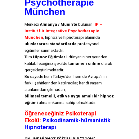
Psychotherapie
München
Merkezi
Almanya / Münih’te
bulunan
IIP –
Institut für Integrative Psychotherapie
München
, hipnoz ve hipnoterapi alanında
uluslararası standartlarda
profesyonel
eğitimler sunmaktadır.
Tüm
Hipnoz Eğitimleri
, dünyanın her yerinden
katılabileceğiniz şekilde
tamamen online
olarak
gerçekleştirilmektedir.
Bu sayede hem Türkiye’den hem de Avrupa’nın
farklı şehirlerinden katılımcılar, kendi yaşam
alanlarından çıkmadan,
bilimsel temelli, etik ve uygulamalı bir hipnoz
eğitimi
alma imkanına sahip olmaktadır.
Öğreneceğiniz Psikoterapi
Ekolü:
Psikodinamik-hümanistik
Hipnoterapi
ONLINE HİPNOZ EĞİTİMİ BİR "ZOOM"