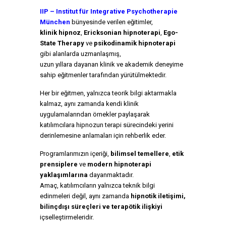
IIP – Institut für Integrative Psychotherapie
München
bünyesinde verilen eğitimler,
klinik hipnoz
,
Ericksonian hipnoterapi
,
Ego-
State Therapy
ve
psikodinamik hipnoterapi
gibi alanlarda uzmanlaşmış,
uzun yıllara dayanan klinik ve akademik deneyime
sahip eğitmenler tarafından yürütülmektedir.
Her bir eğitmen, yalnızca teorik bilgi aktarmakla
kalmaz, aynı zamanda kendi klinik
uygulamalarından örnekler paylaşarak
katılımcılara hipnozun terapi sürecindeki yerini
derinlemesine anlamaları için rehberlik eder.
Programlarımızın içeriği,
bilimsel temellere
,
etik
prensiplere
ve
modern hipnoterapi
yaklaşımlarına
dayanmaktadır.
Amaç, katılımcıların yalnızca teknik bilgi
edinmeleri değil, aynı zamanda
hipnotik iletişimi,
bilinçdışı süreçleri ve terapötik ilişkiyi
içselleştirmeleridir.