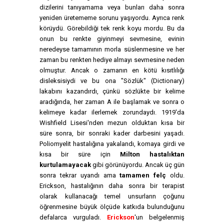
dizilerini tanıyamama veya bunları daha sonra
yeniden üretememe sorunu yaşıyordu. Ayrıca renk
körüydü. Görebildiği tek renk koyu mordu. Bu da
onun bu renkte giyinmeyi sevmesine, evinin
neredeyse tamamının morla süslenmesine ve her
zaman bu renkten hediye almayı sevmesine neden
olmuştur. Ancak o zamanın en kötü kısıtlılığı
disleksisiydi ve bu ona "Sözlük" (Dictionary)
lakabını kazandırdı, çünkü sözlükte bir kelime
aradığında, her zaman A ile başlamak ve sonra o
kelimeye kadar ilerlemek zorundaydı. 1919'da
Wishfield Lisesi'nden mezun olduktan kısa bir
süre sonra, bir sonraki kader darbesini yaşadı.
Poliomyelit hastalığına yakalandı, komaya girdi ve
kısa bir süre için
Milton hastalıktan
kurtulamayacak
gibi görünüyordu. Ancak üç gün
sonra tekrar uyandı ama
tamamen felç
oldu.
Erickson, hastalığının daha sonra bir terapist
olarak kullanacağı temel unsurların çoğunu
öğrenmesine büyük ölçüde katkıda bulunduğunu
defalarca vurguladı.
Erickson
'un belgelenmiş