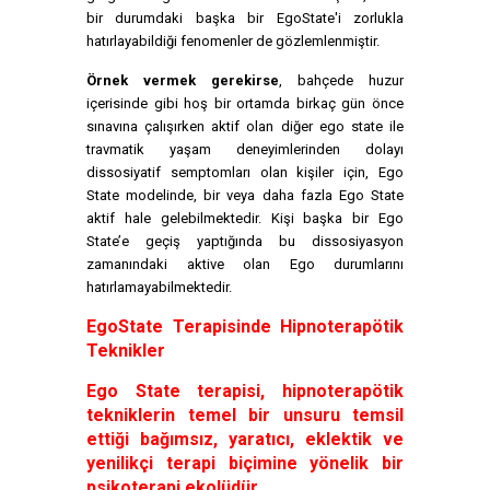
bir durumdaki başka bir EgoState'i zorlukla
hatırlayabildiği fenomenler de gözlemlenmiştir.
Örnek vermek gerekirse
, bahçede huzur
içerisinde gibi hoş bir ortamda birkaç gün önce
sınavına çalışırken aktif olan diğer ego state ile
travmatik yaşam deneyimlerinden dolayı
dissosiyatif semptomları olan kişiler için, Ego
State modelinde, bir veya daha fazla Ego State
aktif hale gelebilmektedir. Kişi başka bir Ego
State’e geçiş yaptığında bu dissosiyasyon
zamanındaki aktive olan Ego durumlarını
hatırlamayabilmektedir.
EgoState Terapisinde Hipnoterapötik
Teknikler
Ego State terapisi, hipnoterapötik
tekniklerin temel bir unsuru temsil
ettiği bağımsız, yaratıcı, eklektik ve
yenilikçi terapi biçimine yönelik bir
psikoterapi ekolüdür.