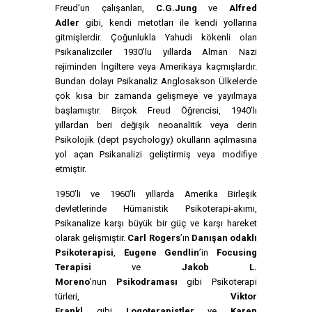
Freud’un çalışanları,
C.G.Jung
ve
Alfred
Adler
gibi, kendi metotları ile kendi yollarına
gitmişlerdir. Çoğunlukla Yahudi kökenli olan
Psikanalizciler 1930’lu yıllarda Alman Nazi
rejiminden İngiltere veya Amerikaya kaçmışlardır.
Bundan dolayı Psikanaliz Anglosakson Ülkelerde
çok kısa bir zamanda gelişmeye ve yayılmaya
başlamıştır. Birçok Freud Öğrencisi, 1940’lı
yıllardan beri değişik neoanalitik veya derin
Psikolojik (dept psychology) okulların açılmasına
yol açan Psikanalizi geliştirmiş veya modifiye
etmiştir.
1950’li ve 1960’lı yıllarda Amerika Birleşik
devletlerinde Hümanistik Psikoterapi-akımı,
Psikanalize karşı büyük bir güç ve karşı hareket
olarak gelişmiştir.
Carl Rogers
’ın
Danışan odaklı
Psikoterapisi
,
Eugene Gendlin
’in
Focusing
Terapisi
ve
Jakob L.
Moreno
’nun
Psikodraması
gibi Psikoterapi
türleri,
Viktor
Frankl
gibi
Logoterapistler
ve
Karen