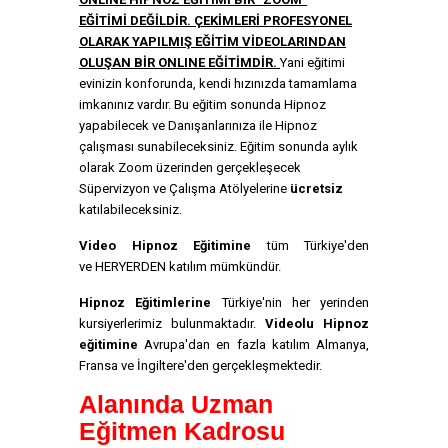
EĞİTİMİ DEĞİLDİR. ÇEKİMLERİ PROFESYONEL
OLARAK YAPILMIŞ EĞİTİM VİDEOLARINDAN
OLUŞAN BİR ONLINE EĞİTİMDİR.
Yani eğitimi
evinizin konforunda, kendi hızınızda tamamlama
imkanınız vardır. Bu eğitim sonunda Hipnoz
yapabilecek ve Danışanlarınıza ile Hipnoz
çalışması sunabileceksiniz. Eğitim sonunda aylık
olarak Zoom üzerinden gerçekleşecek
Süpervizyon ve Çalışma Atölyelerine
ücretsiz
katılabileceksiniz.
Video Hipnoz Eğitimine
tüm Türkiye'den
ve HERYERDEN katılım mümkündür.
Hipnoz Eğitimlerine
Türkiye'nin her yerinden
kursiyerlerimiz bulunmaktadır.
Videolu Hipnoz
eğitimine
Avrupa'dan en fazla katılım Almanya,
Fransa ve İngiltere'den gerçekleşmektedir.
Alanında Uzman
Eğitmen Kadrosu