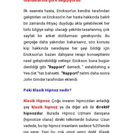
olanaklarına göre değişiyordu.
İlk seansta hasta, Erickson'un kendisi tarafından
geliştirilen ve Erickson'ın her hasta hakkında belirli
bir zamanda ihtiyaç duyduğu akla gelebilecek her
türlü bilgiye sahip olacağı şekilde tasarlanmış çok
sayfalı bir anket doldurması gerekiyordu. Bu
gerçeğe daha yakından bakarsanız, söz konusu
kişi hakkında neredeyse her şeyi bildiği için
Erickson'un bazen dahiyane terapi konseptlerini
nasıl geliştirebildiği netleşir. Erickson buna bugün
denildiği gibi
"Rapport"
demedi, " establishing a
Yes-Set "tan bahsetti.
"Rapport"
terimi daha sonra
John Grinder tarafından eklendi.
Peki Klasik Hipnoz nedir?
Klasik Hipnoz
Çoğu insanın hipnozdan anladığı
şey
klasik hipnoz
ya da diğer adı ile
direktif
hipnozdur
. Burada Hipnoz Uzmanı danışana
(hipnotize olana) direkt telkinlerde bulunur. Uzun
vadede, bu tip hipnoz insanların sadece %20'sinde
işe yarar. Yani bu çok umut verici değil. Klasik