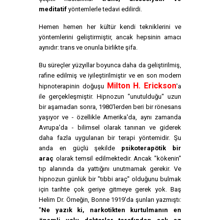
meditatif
yöntemlerle tedavi edilirdi.
Hemen hemen her kültür kendi tekniklerini ve
yöntemlerini geliştirmiştir, ancak hepsinin amacı
aynıdır: trans ve onunla birlikte şifa.
Bu süreçler yüzyıllar boyunca daha da geliştirilmiş,
rafine edilmiş ve iyileştirilmiştir ve en son modern
Milton H. Erickson
hipnoterapinin doğuşu
'a
ile gerçekleşmiştir. Hipnozun "unutulduğu" uzun
bir aşamadan sonra, 1980'lerden beri bir rönesans
yaşıyor ve - özellikle Amerika'da, aynı zamanda
Avrupa'da - bilimsel olarak tanınan ve giderek
daha fazla uygulanan bir terapi yöntemidir. Şu
anda en güçlü şekilde
psikoterapötik bir
araç
olarak temsil edilmektedir. Ancak "kökenin"
tıp alanında da yattığını unutmamak gerekir. Ve
hipnozun günlük bir "tıbbi araç" olduğunu bulmak
için tarihte çok geriye gitmeye gerek yok. Baş
Helim Dr. Örneğin, Bonne 1919'da şunları yazmıştı:
"
Ne yazık ki, narkotikten kurtulmanın en