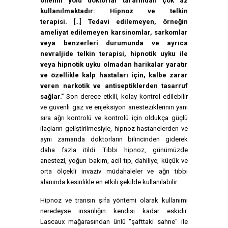
önemli yolu doktorlar tarafından çok az
kullanılmaktadır: Hipnoz ve telkin
terapisi.
[...]
Tedavi edilemeyen, örneğin
ameliyat edilemeyen karsinomlar, sarkomlar
veya benzerleri durumunda ve ayrıca
nevraljide telkin terapisi, hipnotik uyku ile
veya hipnotik uyku olmadan harikalar yaratır
ve özellikle kalp hastaları için, kalbe zarar
veren narkotik ve antiseptiklerden tasarruf
sağlar."
Son derece etkili, kolay kontrol edilebilir
ve güvenli gaz ve enjeksiyon anesteziklerinin yanı
sıra ağrı kontrolü ve kontrolü için oldukça güçlü
ilaçların geliştirilmesiyle, hipnoz hastanelerden ve
aynı zamanda doktorların bilincinden giderek
daha fazla itildi. Tıbbi hipnoz, günümüzde
anestezi, yoğun bakım, acil tıp, dahiliye, küçük ve
orta ölçekli invaziv müdahaleler ve ağrı tıbbı
alanında kesinlikle en etkili şekilde kullanılabilir.
Hipnoz ve transın şifa yöntemi olarak kullanımı
neredeyse insanlığın kendisi kadar eskidir.
Lascaux mağarasından ünlü "şafttaki sahne" ile