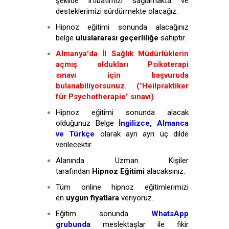
şekilde irtibatımızı sağlamakta ve
desteklerimizi sürdürmekte olacağız.
Hipnoz eğitimi sonunda alacağınız
belge
uluslararası geçerliliğe
sahiptir.
Almanya'da İl Sağlık Müdürlüklerin
açmış oldukları Psikoterapi
sınavı için başvuruda
bulanabiliyorsunuz. ("Heilpraktiker
für Psychotherapie" sınavı)
Hipnoz eğitimi sonunda alacak
olduğunuz Belge
İngilizce, Almanca
ve Türkçe
olarak ayrı ayrı üç dilde
verilecektir.
Alanında Uzman Kişiler
tarafından
Hipnoz Eğitimi
alacaksınız.
Tüm online hipnoz eğitimlerimizi
en
uygun fiyatlara
veriyoruz.
Eğitim sonunda
WhatsApp
grubunda
meslektaşlar ile fikir