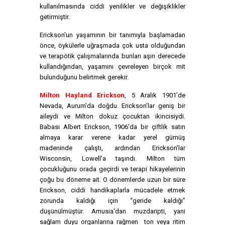
kullanılmasında ciddi yenilikler ve değişiklikler
getirmiştir.
Erickson'un yaşamının bir tanımıyla başlamadan
önce, öykülerle uğraşmada çok usta olduğundan
ve terapötik çalışmalarında bunları aşırı derecede
kullandığından, yaşamını çevreleyen birçok mit
bulunduğunu belirtmek gerekir.
Milton Hayland Erickson
, 5 Aralık 1901'de
Nevada, Aurum'da doğdu. Erickson'lar geniş bir
aileydi ve Milton dokuz çocuktan ikincisiydi.
Babası Albert Erickson, 1906'da bir çiftlik satın
almaya karar verene kadar yerel gümüş
madeninde çalıştı, ardından Erickson'lar
Wisconsin, Lowell'a taşındı. Milton tüm
çocukluğunu orada geçirdi ve terapi hikayelerinin
çoğu bu döneme ait. O dönemlerde uzun bir süre
Erickson, ciddi handikaplarla mücadele etmek
zorunda kaldığı için “geride kaldığı”
düşünülmüştür. Amusia'dan muzdaripti, yani
sağlam duyu organlarına rağmen ton veya ritim