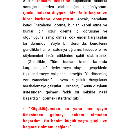
Ancak,
intikam hislerine
kapılmanın ölümcül
sonuçlara neden olabileceğini düşünüyorum.
Çünkü intikam duygusu bizi faile bağlar ve
birer kurbana dönüştürür.
Ancak, babaların
kendi "hatalarını" görme, bunları kabul etme ve
bunlar için özür dileme iç görüsüne ve
olgunluğuna sahip olması çok ender karşılaşılan
bir durumdur. Böyle bir durumda, kendilerini
genellikle hemen saldırıya uğramış hissederler ve
söylenenleri inkâr ettiklerine şahit olabilirsiniz.
(Genellikle "Tüm bunları kendi kafanda
kurgulamışsın" derler veya olayları gerçeklerle
ilişkilendirmeye çalışırlar –örneğin; "O dönemler,
zor zamanlardı"- veya suçluluk duygularını
maskelemeye çalışırlar – örneğin; “Senin olayların
üstesinden gelmeyi farklı bir şekilde nasıl
başardığını görmek isterdim.” gibi).
- "Küçüklüğümden bu yana her şeyin
üstesinden gelmeyi babam olmadan
başardım. Bu benim küçük yaşta güçlü ve
bağımsız olmamı sağladı."