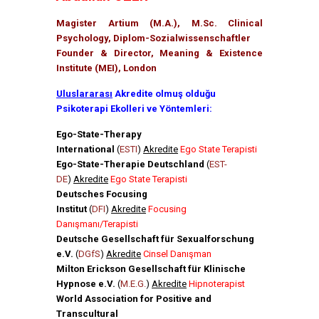
Magister Artium (M.A.), M.Sc. Clinical
Psychology, Diplom-Sozialwissenschaftler
Founder & Director, Meaning & Existence
Institute (MEI), London
Uluslararası
Akredite olmuş olduğu
Psikoterapi Ekolleri ve Yöntemleri:
Ego-State-Therapy
International
(
ESTI
)
Akredite
Ego State Terapisti
Ego-State-Therapie Deutschland
(
EST-
DE
)
Akredite
Ego State Terapisti
Deutsches Focusing
Institut
(
DFI
)
Akredite
Focusing
Danışmanı/Terapisti
Deutsche Gesellschaft für Sexualforschung
e.V.
(
DGfS
)
Akredite
Cinsel Danışman
Milton Erickson Gesellschaft für Klinische
Hypnose e.V.
(
M.E.G.
)
Akredite
Hipnoterapist
World Association for Positive and
Transcultural