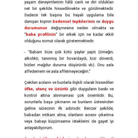
yaşam deneyimlerinin hâlâ canlı ve diri oldukları
net bir şekilde hissedilmekte ve görülmektedir.
Sadece tek başına bu hayali uygulama bile
danışan kişinin
bedensel tepkilerinin
ve
duygu
durumunun
değişmesine neden olmakta ve
"
baba profilinin
" bir erkek için ne kadar etkili
olduğunu somut olarak göstermektedir.
- “Babam bize çok kötü şeyler yaptı (örneğin;
alkolikti, tanınmış bir hovardaydı, bizi döverdi,
bizleri mağdur duruma düşürürdü vb). Onu asla
affedemem ve asla affetmeyeceğim.”
Çekilen acıların ve bunlarla ilişkili olarak hissedilen
öfke, utanç ve üzüntü
gibi duyguların baskı ve
kontrol altına alınmaması çok önemlidir. Bu,
sorunlarla başa çıkmanın ve bunların üstesinden
gelme sürecinin ilk adımıdır. Benzer şekilde,
babadan intikam alma, olanların acısını çıkartma
veya babayı küçümseme isteklerini de gayet iyi
anlayabiliyorum.