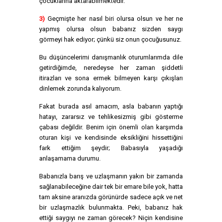
çocuklarına aktarabilmektedir.
3)
Geçmişte her nasıl biri olursa olsun ve her ne
yapmış olursa olsun babanız sizden saygı
görmeyi hak ediyor; çünkü siz onun çocuğusunuz.
Bu düşüncelerimi danışmanlık oturumlarımda dile
getirdiğimde, neredeyse her zaman şiddetli
itirazları ve sona ermek bilmeyen karşı çıkışları
dinlemek zorunda kalıyorum.
Fakat burada asıl amacım, asla babanın yaptığı
hatayı, zararsız ve tehlikesizmiş gibi gösterme
çabası değildir. Benim için önemli olan karşımda
oturan kişi ve kendisinde eksikliğini hissettiğini
fark ettiğim şeydir; Babasıyla yaşadığı
anlaşamama durumu.
Babanızla barış ve uzlaşmanın yakın bir zamanda
sağlanabileceğine dair tek bir emare bile yok, hatta
tam aksine aranızda görünürde sadece açık ve net
bir uzlaşmazlık bulunmakta. Peki, babanız hak
ettiği saygıyı ne zaman görecek? Niçin kendisine