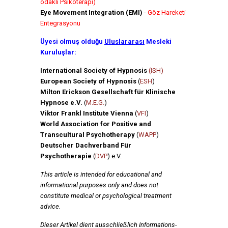
odaklı Psikoterapi)
Eye Movement Integration (EMI)
-
Göz Hareketi
Entegrasyonu
Üyesi olmuş olduğu
Uluslararası
Mesleki
Kuruluşlar:
International Society of Hypnosis
(ISH)
European Society of Hypnosis
(
ESH
)
Milton Erickson Gesellschaft für Klinische
Hypnose e.V.
(
M.E.G.
)
Viktor Frankl Institute Vienna
(
VFI
)
World Association for Positive and
Transcultural Psychotherapy
(
WAPP
)
Deutscher Dachverband Für
Psychotherapie
(
DVP
) e.V.
This article is intended for educational and
informational purposes only and does not
constitute medical or psychological treatment
advice.
Dieser Artikel dient ausschließlich Informations-