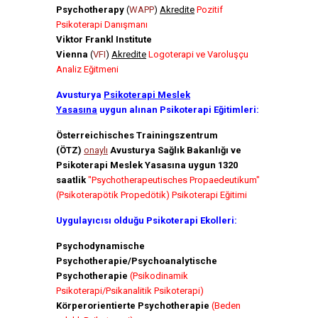
Psychotherapy
(
WAPP
)
Akredite
Pozitif
Psikoterapi Danışmanı
Viktor Frankl Institute
Vienna
(
VFI
)
Akredite
Logoterapi ve Varoluşçu
Analiz Eğitmeni
Avusturya
Psikoterapi Meslek
Yasasına
uygun alınan Psikoterapi Eğitimleri:
Österreichisches Trainingszentrum
(ÖTZ)
onaylı
Avusturya Sağlık Bakanlığı ve
Psikoterapi Meslek Yasasına uygun 1320
saatlik
"Psychotherapeutisches Propaedeutikum"
(Psikoterapötik Propedötik) Psikoterapi Eğitimi
Uygulayıcısı olduğu Psikoterapi Ekolleri:
Psychodynamische
Psychotherapie/Psychoanalytische
Psychotherapie
(Psikodinamik
Psikoterapi/Psikanalitik Psikoterapi)
Körperorientierte Psychotherapie
(Beden