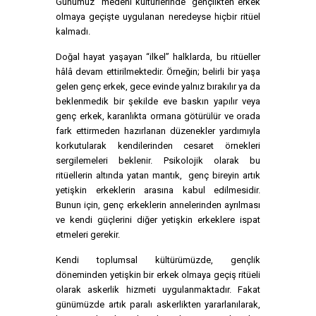
Günümüz "medeni kültürlerinde" gençlikten erkek
olmaya geçişte uygulanan neredeyse hiçbir ritüel
kalmadı.
Doğal hayat yaşayan “ilkel” halklarda, bu ritüeller
hâlâ devam ettirilmektedir. Örneğin; belirli bir yaşa
gelen genç erkek, gece evinde yalnız bırakılır ya da
beklenmedik bir şekilde eve baskın yapılır veya
genç erkek, karanlıkta ormana götürülür ve orada
fark ettirmeden hazırlanan düzenekler yardımıyla
korkutularak kendilerinden cesaret örnekleri
sergilemeleri beklenir. Psikolojik olarak bu
ritüellerin altında yatan mantık, genç bireyin artık
yetişkin erkeklerin arasına kabul edilmesidir.
Bunun için, genç erkeklerin annelerinden ayrılması
ve kendi güçlerini diğer yetişkin erkeklere ispat
etmeleri gerekir.
Kendi toplumsal kültürümüzde, gençlik
döneminden yetişkin bir erkek olmaya geçiş ritüeli
olarak askerlik hizmeti uygulanmaktadır. Fakat
günümüzde artık paralı askerlikten yararlanılarak,