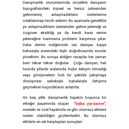
Danışmanlık oturumlarımda öncelikle danışanın
biyografisindeki kişisel ve henüz üstesinden
gelinmemiş anlaşmazlıkların nedenlerine
odaklanmayı tercih ederim. Bu aşamada genellikle
ya anlaşmazlıkların üstesinden gelme yeteneği ve
özgüven eksikliği ya da kendi karar verme
yeteneğine inanmama problemi karşımıza çıkar.
Daha derine indiğimizde ise danışan kişiye
babasıyla arasındaki ilişki doğrultusunda sorular
yöneltirim. Bu soruya aldığım cevaplar her zaman
beni tekrar tekrar doğrular. Çoğu danışan, hali
hazırda yıllardır aralarında hiçbir iletişim olmadığı
veya görüşmelerin hızlı bir şekilde çatışmaya
dönüşmesi sebebiyle babalarıyla iletişime
geçmekten kaçındıklarını anlatırlar.
On beş yıllık danışmanlık hayatım boyunca bir
erkeğin yaşamında oluşan
“baba yarasının”
,
mesleki ve özel hayatında ne gibi olumsuz etkilere
neden olabildiğini gözlemledim. Bu olumsuz
etkilerin en sık karşılaşılan sonuçları: