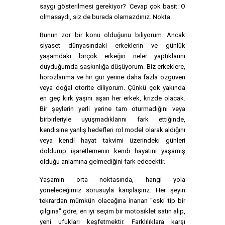
saygı gösterilmesi gerekiyor? Cevap çok basit: O
olmasaydı, siz de burada olamazdınız. Nokta.
Bunun zor bir konu olduğunu biliyorum. Ancak
siyaset dünyasındaki erkeklerin ve günlük
yaşamdaki birçok erkeğin neler yaptıklarını
duyduğumda şaşkınlığa düşüyorum. Biz erkeklere,
horozlanma ve hır gür yerine daha fazla özgüven
veya doğal otorite diliyorum. Çünkü çok yakında
en geç kırk yaşını aşan her erkek, krizde olacak.
Bir şeylerin yerli yerine tam oturmadığını veya
birbirleriyle uyuşmadıklarını fark ettiğinde,
kendisine yanlış hedefleri rol model olarak aldığını
veya kendi hayat takvimi üzerindeki günleri
doldurup işaretlemenin kendi hayatını yaşamış
olduğu anlamına gelmediğini fark edecektir.
Yaşamın orta noktasında, hangi yola
yöneleceğimiz sorusuyla karşılaşırız. Her şeyin
tekrardan mümkün olacağına inanan "eski tip bir
çılgına" göre, en iyi seçim bir motosiklet satın alıp,
yeni ufukları keşfetmektir. Farklılıklara karşı