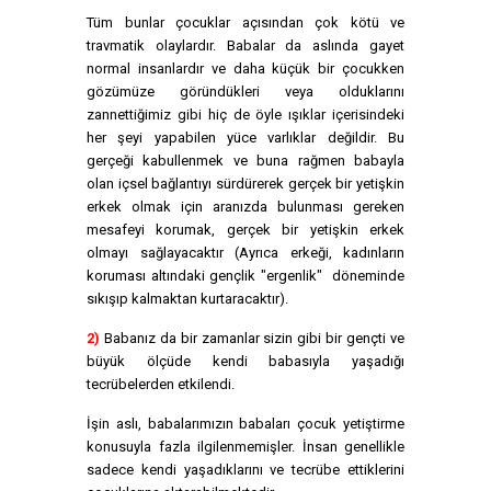
Tüm bunlar çocuklar açısından çok kötü ve
travmatik olaylardır. Babalar da aslında gayet
normal insanlardır ve daha küçük bir çocukken
gözümüze göründükleri veya olduklarını
zannettiğimiz gibi hiç de öyle ışıklar içerisindeki
her şeyi yapabilen yüce varlıklar değildir. Bu
gerçeği kabullenmek ve buna rağmen babayla
olan içsel bağlantıyı sürdürerek gerçek bir yetişkin
erkek olmak için aranızda bulunması gereken
mesafeyi korumak, gerçek bir yetişkin erkek
olmayı sağlayacaktır (Ayrıca erkeği, kadınların
koruması altındaki gençlik "ergenlik" döneminde
sıkışıp kalmaktan kurtaracaktır).
2)
Babanız da bir zamanlar sizin gibi bir gençti ve
büyük ölçüde kendi babasıyla yaşadığı
tecrübelerden etkilendi.
İşin aslı, babalarımızın babaları çocuk yetiştirme
konusuyla fazla ilgilenmemişler. İnsan genellikle
sadece kendi yaşadıklarını ve tecrübe ettiklerini