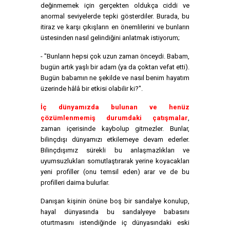
değinmemek için gerçekten oldukça ciddi ve
anormal seviyelerde tepki gösterdiler. Burada, bu
itiraz ve karşı çıkışların en önemlilerini ve bunların
üstesinden nasıl gelindiğini anlatmak istiyorum;
- "Bunların hepsi çok uzun zaman önceydi. Babam,
bugün artık yaşlı bir adam (ya da çoktan vefat etti).
Bugün babamın ne şekilde ve nasıl benim hayatım
üzerinde hâlâ bir etkisi olabilir ki?".
İç dünyamızda bulunan ve henüz
çözümlenmemiş durumdaki çatışmalar
,
zaman içerisinde kaybolup gitmezler. Bunlar,
bilinçdışı dünyamızı etkilemeye devam ederler.
Bilinçdışımız sürekli bu anlaşmazlıkları ve
uyumsuzlukları somutlaştırarak yerine koyacakları
yeni profiller (onu temsil eden) arar ve de bu
profilleri daima bulurlar.
Danışan kişinin önüne boş bir sandalye konulup,
hayal dünyasında bu sandalyeye babasını
oturtmasını istendiğinde iç dünyasındaki eski