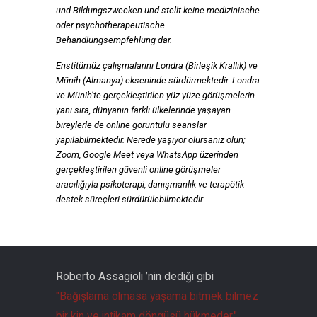
und Bildungszwecken und stellt keine medizinische
oder psychotherapeutische
Behandlungsempfehlung dar.
Enstitümüz çalışmalarını Londra (Birleşik Krallık) ve
Münih (Almanya) ekseninde sürdürmektedir. Londra
ve Münih’te gerçekleştirilen yüz yüze görüşmelerin
yanı sıra, dünyanın farklı ülkelerinde yaşayan
bireylerle de online görüntülü seanslar
yapılabilmektedir.
Nerede yaşıyor olursanız olun;
Zoom, Google Meet veya WhatsApp üzerinden
gerçekleştirilen güvenli online görüşmeler
aracılığıyla psikoterapi, danışmanlık ve terapötik
destek süreçleri sürdürülebilmektedir.
Roberto Assagioli ’nin dediği gibi
"Bağışlama olmasa yaşama bitmek bilmez
bir kin ve intikam döngüsü hükmeder."