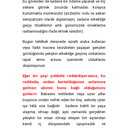
bu görevden de sadece bir ödeme yaparak ve hiç
askere gitmek zorunda kalmadan kolayca
kurtulmakta mümkündür (sözlerimi ordu ve askeri
sempatizanı olarak algılamayın, sadece erkekliğe
geçiş ritüellerinin artık günümüzde örneklerine
rastlanmadığını ifade etmek istedim).
Bugün tehlikeli derecede süratli araba kullanan
veya farklı macera tecrübeleri yaşayan gençleri
gördüğümde yetişkin erkekliğe geçmiş olduklarını
ispat etme arzusu içerisinde olduklarını
düşünüyorum.
Eğer bir şeyi şiddetle reddediyorsanız, bu
reddediş ondan kurtulduğunuz anlamına
gelmez aksine buna bağlı olduğunuzu
gösterir.
Babasını reddeden veya uzun yıllar
boyunca ondan nefret eden bir kişi, aslında içten
içe hâlâ ona bağlıdır. Sadece belirli bir yaşa
ulaşmış olmayı değil, aynı zamanda gerçekten
yetişkin bir insan olmayı isteyen biri açısından
kendi iç dünyasındaki uyuşmazlık ve