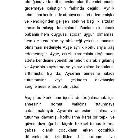
olduğunu ve kendi annesine olan özlemini onunla
gidermeye çalıştığının farkında değildi. Ayrılık
adımlarını her ikisi de atmaya cesaret edememişler
ve kendiliğinden gelişen istek ve bağlılık arzuları
arasında sıkışıp kalmışlardı. Bunlara ek olarak
babanın hem duygusal açıdan uygun olmaması
hem de kendisine ayırabileceği yeterli zamanının
olmaması nedeniyle Ayşe ayrılık korkularıyla baş
edememiştir. Ayşe, erkek kardeşinin doğumunu
adeta kendisine yönelik bir tehdit olarak algılamış
ve Ayşe’nin kaybetme ve yalnız kalma korkularını
arttırmıştır. Bu da, Ayşe’nin annesine sıkıca
tutunmasına veya çekingen davranışlar
sergilemesine neden olmuştur.
Ayşe, bu korkuların içerisinde boğulmamak için
annesinin somut varlığına tutunmaya
çabalamaktaydı. Ayşe’nin annesine sarılma ve
tutunma davranışı, korkularına karşı bir tepki ve
güven duyduğu bir kişiyle fiziksel temas kurma
çabası olarak çocukların erken çocukluk
dönemlerinde izledikleri bir korunma ve