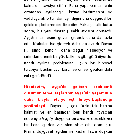
kalmasını tavsiye ettim. Bunu yaparken annenin
ortamdan ayrılacağını kızına bildirmesini ve
vedalaşarak ortamdan ayrıldığını ona duygusal bir
şekilde göstermesini önerdim. Yaklaşık altı hafta
sonra, bu yeni davranış şekli etkisini gösterdi.
Ayşe’nin annesine güveni giderek daha da fazla
arttı. Korkuları ise giderek daha da azaldı. Bayan
H., şimdi kendini daha özgür hissediyor ve
sırtından önemli bir yük kalkmış gibi görünüyordu.
Kendi ayrılma problemine ilişkin bir bireysel
terapiye başlamaya karar verdi ve gözlerindeki
ışıltı geri döndü.
Hipotezim, Ayşe’de gelişen problemli
durumun temel taşlarının Ayşe’nin yaşamının
daha ilk aylarında yerleştirilmeye başlandığı
yönündeydi.
Bayan H., çok fazla tek başına
kalmıştı ve en başından beri kendi ihtiyaçları
nedeniyle Ayşe’yi duygusal bir ayna ve destekleyici
bir kendiliğinden var olan obje gibi görmüştü.
Kızına duygusal açıdan ne kadar fazla düşkün