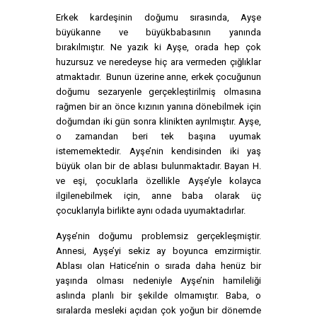
Erkek kardeşinin doğumu sırasında, Ayşe
büyükanne ve büyükbabasının yanında
bırakılmıştır. Ne yazık ki Ayşe, orada hep çok
huzursuz ve neredeyse hiç ara vermeden çığlıklar
atmaktadır. Bunun üzerine anne, erkek çocuğunun
doğumu sezaryenle gerçekleştirilmiş olmasına
rağmen bir an önce kızının yanına dönebilmek için
doğumdan iki gün sonra klinikten ayrılmıştır. Ayşe,
o zamandan beri tek başına uyumak
istememektedir. Ayşe’nin kendisinden iki yaş
büyük olan bir de ablası bulunmaktadır. Bayan H.
ve eşi, çocuklarla özellikle Ayşe’yle kolayca
ilgilenebilmek için, anne baba olarak üç
çocuklarıyla birlikte aynı odada uyumaktadırlar.
Ayşe’nin doğumu problemsiz gerçekleşmiştir.
Annesi, Ayşe’yi sekiz ay boyunca emzirmiştir.
Ablası olan Hatice’nin o sırada daha henüz bir
yaşında olması nedeniyle Ayşe’nin hamileliği
aslında planlı bir şekilde olmamıştır. Baba, o
sıralarda mesleki açıdan çok yoğun bir dönemde