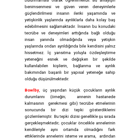
bulunmaması olarak öğrenilmelidir. Bu anlayışın
benimsenmesi ve güven veren deneyimlerle
güçlendirilmesi insanın ileriki yaşamında ve
yetişkinlik yaşlarında ayrılıklarla daha kolay baş
edebilmesini sağlamaktadır. İnsanın bu konudaki
tecrübe ve deneyimleri arttığında bağlı olduğu
insan yanında olmadığında veya yetişkin
yaşlarında ondan ayrıldığında bile kendisini yalnız
hissetmez. İç yansıtma yoluyla özdeşleştirme
yeteneğini esnek ve değişken bir şekilde
kullanılabilen kişilerin, bağlanma ve ayrılık
bakımından başarılı bir yapısal yeteneğe sahip
olduğu düşünülmektedir.
Bowlby
, üç yaşından küçük çocukların ayrılık
durumlarını (örneğin; annenin hastanede
kalmasının gerekmesi gibi) tecrübe etmelerinin
sonucunda bir dizi tepki gösterdiklerini
gözlemlemiştir. Bu tepki dizisi genellikle şu sırada
gerçekleşmektedir; çocuklar öncelikle annelerinin
kendileriyle aynı ortamda olmadığını fark
ettiklerinde annelerini isteme ve arama, ardından