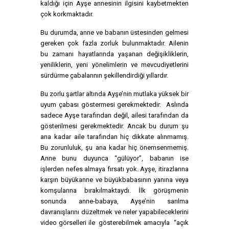
kaldığı için Ayşe annesinin ilgisini kaybetmekten
çok korkmaktadır.
Bu durumda, anne ve babanın üstesinden gelmesi
gereken çok fazla zorluk bulunmaktadır. Ailenin
bu zamanı hayatlarında yaşanan değişikliklerin,
yeniliklerin, yeni yönelimlerin ve mevcudiyetlerini
sürdürme çabalarının şekillendirdiği yıllardır.
Bu zorlu şartlar altında Ayşe’nin mutlaka yüksek bir
uyum çabası göstermesi gerekmektedir. Aslında
sadece Ayşe tarafından değil, ailesi tarafından da
gösterilmesi gerekmektedir. Ancak bu durum şu
ana kadar aile tarafından hiç dikkate alınmamış.
Bu zorunluluk, şu ana kadar hiç önemsenmemiş.
Anne bunu duyunca “gülüyor”, babanın ise
işlerden nefes almaya fırsatı yok. Ayşe, itirazlarına
karşın büyükanne ve büyükbabasının yanına veya
komşularına bırakılmaktaydı. İlk görüşmenin
sonunda anne-babaya, Ayşe’nin sarılma
davranışlarını düzeltmek ve neler yapabileceklerini
video görselleri ile gösterebilmek amacıyla “açık