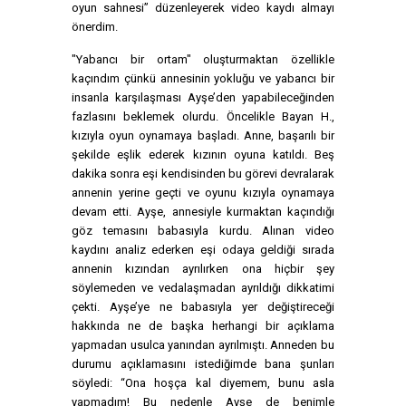
oyun sahnesi” düzenleyerek video kaydı almayı
önerdim.
"Yabancı bir ortam" oluşturmaktan özellikle
kaçındım çünkü annesinin yokluğu ve yabancı bir
insanla karşılaşması Ayşe’den yapabileceğinden
fazlasını beklemek olurdu. Öncelikle Bayan H.,
kızıyla oyun oynamaya başladı. Anne, başarılı bir
şekilde eşlik ederek kızının oyuna katıldı. Beş
dakika sonra eşi kendisinden bu görevi devralarak
annenin yerine geçti ve oyunu kızıyla oynamaya
devam etti. Ayşe, annesiyle kurmaktan kaçındığı
göz temasını babasıyla kurdu. Alınan video
kaydını analiz ederken eşi odaya geldiği sırada
annenin kızından ayrılırken ona hiçbir şey
söylemeden ve vedalaşmadan ayrıldığı dikkatimi
çekti. Ayşe’ye ne babasıyla yer değiştireceği
hakkında ne de başka herhangi bir açıklama
yapmadan usulca yanından ayrılmıştı. Anneden bu
durumu açıklamasını istediğimde bana şunları
söyledi: “Ona hoşça kal diyemem, bunu asla
yapmadım! Bu nedenle Ayşe de benimle