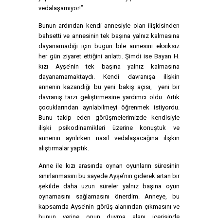
vedalaşamıyor!”.
Bunun ardından kendi annesiyle olan ilişkisinden
bahsetti ve annesinin tek başına yalnız kalmasına
dayanamadığı için bugün bile annesini eksiksiz
her gün ziyaret ettiğini anlattı. Şimdi ise Bayan H.
kızı Ayşe’nin tek başına yalnız kalmasına
dayanamamaktaydı. Kendi davranışa ilişkin
annenin kazandığı bu yeni bakış açısı, yeni bir
davranış tarzı geliştirmesine yardımcı oldu. Artık
çocuklarından ayrılabilmeyi öğrenmek istiyordu.
Bunu takip eden görüşmelerimizde kendisiyle
ilişki psikodinamikleri üzerine konuştuk ve
annenin ayrılırken nasıl vedalaşacağına ilişkin
alıştırmalar yaptık.
Anne ile kızı arasında oynan oyunların süresinin
sınırlanmasını bu sayede Ayşe’nin giderek artan bir
şekilde daha uzun süreler yalnız başına oyun
oynamasını sağlamasını önerdim. Anneye, bu
kapsamda Ayşe’nin görüş alanından çıkmasını ve
bunun yerine onun duyma alanı içerisinde