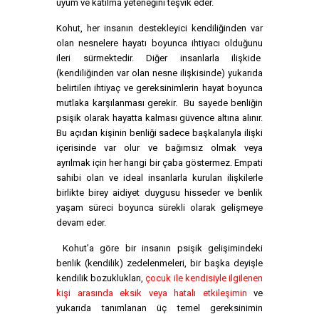
uyum ve katılma yeteneğini teşvik eder.
Kohut, her insanın destekleyici kendiliğinden var
olan nesnelere hayatı boyunca ihtiyacı olduğunu
ileri sürmektedir. Diğer insanlarla ilişkide
(kendiliğinden var olan nesne ilişkisinde) yukarıda
belirtilen ihtiyaç ve gereksinimlerin hayat boyunca
mutlaka karşılanması gerekir. Bu sayede benliğin
psişik olarak hayatta kalması güvence altına alınır.
Bu açıdan kişinin benliği sadece başkalarıyla ilişki
içerisinde var olur ve bağımsız olmak veya
ayrılmak için her hangi bir çaba göstermez. Empati
sahibi olan ve ideal insanlarla kurulan ilişkilerle
birlikte birey aidiyet duygusu hisseder ve benlik
yaşam süreci boyunca sürekli olarak gelişmeye
devam eder.
Kohut’a göre bir insanın psişik gelişimindeki
benlik (kendilik) zedelenmeleri, bir başka deyişle
kendilik bozuklukları,
çocuk ile kendisiyle ilgilenen
kişi arasında eksik veya hatalı etkileşimin
ve
yukarıda tanımlanan üç temel gereksinimin