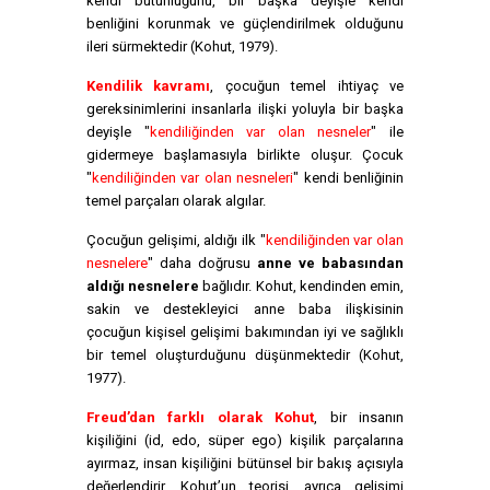
kendi bütünlüğünü, bir başka deyişle kendi
benliğini korunmak ve güçlendirilmek olduğunu
ileri sürmektedir (Kohut, 1979).
Kendilik kavramı
, çocuğun temel ihtiyaç ve
gereksinimlerini insanlarla ilişki yoluyla bir başka
deyişle "
kendiliğinden var olan nesneler
" ile
gidermeye başlamasıyla birlikte oluşur. Çocuk
"
kendiliğinden var olan nesneleri
" kendi benliğinin
temel parçaları olarak algılar.
Çocuğun gelişimi, aldığı ilk "
kendiliğinden var olan
nesnelere
" daha doğrusu
anne ve babasından
aldığı nesnelere
bağlıdır. Kohut, kendinden emin,
sakin ve destekleyici anne baba ilişkisinin
çocuğun kişisel gelişimi bakımından iyi ve sağlıklı
bir temel oluşturduğunu düşünmektedir (Kohut,
1977).
Freud’dan farklı olarak Kohut
, bir insanın
kişiliğini (id, edo, süper ego) kişilik parçalarına
ayırmaz, insan kişiliğini bütünsel bir bakış açısıyla
değerlendirir. Kohut’un teorisi, ayrıca gelişimi