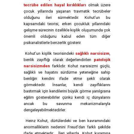
tecrübe edilen hayal kırıklıkları
olmak üzere
çocuk yıllarında yaşanan travmatik tecrübeler
olduğunu ileri sürmektedir. Kohut’un bu
kapsamdaki teorisi, erken çocukluk yıllarındaki
gelişme sürecinin özellikle kişilik oluşumunda çok
önemli olduğunu kabul eden tüm diğer
psikanalistlerle benzerlik gösterir.
Kohut’un kişilik teorisindeki
sağlıklı narsisizm
,
benlik zayıflığı olarak değerlendirilen
patolojik
narsisizmden
farklıdır. Kohut narsisizmi güçlü,
sağlıklı ve hayatını sürdürme yeteneğine sahip
benliğin kendini ifade etme şekli olarak
görmektedir. İnsanlar, kendi zayıflıklarını
bastırmak için kendilerini büyük görme yanılgısına
eğilim gösterebilirler çünkü kendi iç dünyalarını
ancak bu savunma mekanizmalarıyla
dengeleyebilmektedirler.
Heinz Kohut, dürtülerdeki ve ben kavramındaki
anormalliklerin nedenini Freud’dan farklı şekilde
ifade etmektedir. İleri yıllarda, Kohut kuramına