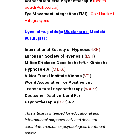
Körperorientierte Psychotherapie
(Beden
odaklı Psikoterapi)
Eye Movement Integration (EMI)
-
Göz Hareketi
Entegrasyonu
Üyesi olmuş olduğu
Uluslararası
Mesleki
Kuruluşlar:
International Society of Hypnosis
(ISH)
European Society of Hypnosis
(
ESH
)
Milton Erickson Gesellschaft für Klinische
Hypnose e.V.
(
M.E.G.
)
Viktor Frankl Institute Vienna
(
VFI
)
World Association for Positive and
Transcultural Psychotherapy
(
WAPP
)
Deutscher Dachverband Für
Psychotherapie
(
DVP
) e.V.
This article is intended for educational and
informational purposes only and does not
constitute medical or psychological treatment
advice.