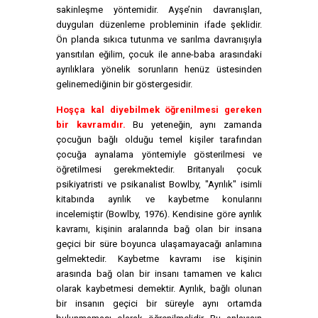
sakinleşme yöntemidir. Ayşe’nin davranışları,
duyguları düzenleme probleminin ifade şeklidir.
Ön planda sıkıca tutunma ve sarılma davranışıyla
yansıtılan eğilim, çocuk ile anne-baba arasındaki
ayrılıklara yönelik sorunların henüz üstesinden
gelinemediğinin bir göstergesidir.
Hoşça kal diyebilmek öğrenilmesi gereken
bir kavramdır.
Bu yeteneğin, aynı zamanda
çocuğun bağlı olduğu temel kişiler tarafından
çocuğa aynalama yöntemiyle gösterilmesi ve
öğretilmesi gerekmektedir. Britanyalı çocuk
psikiyatristi ve psikanalist Bowlby, "Ayrılık" isimli
kitabında ayrılık ve kaybetme konularını
incelemiştir (Bowlby, 1976). Kendisine göre ayrılık
kavramı, kişinin aralarında bağ olan bir insana
geçici bir süre boyunca ulaşamayacağı anlamına
gelmektedir. Kaybetme kavramı ise kişinin
arasında bağ olan bir insanı tamamen ve kalıcı
olarak kaybetmesi demektir. Ayrılık, bağlı olunan
bir insanın geçici bir süreyle aynı ortamda