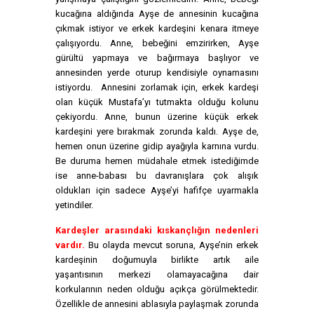
kucağına aldığında Ayşe de annesinin kucağına
çıkmak istiyor ve erkek kardeşini kenara itmeye
çalışıyordu. Anne, bebeğini emzirirken, Ayşe
gürültü yapmaya ve bağırmaya başlıyor ve
annesinden yerde oturup kendisiyle oynamasını
istiyordu. Annesini zorlamak için, erkek kardeşi
olan küçük Mustafa’yı tutmakta olduğu kolunu
çekiyordu. Anne, bunun üzerine küçük erkek
kardeşini yere bırakmak zorunda kaldı. Ayşe de,
hemen onun üzerine gidip ayağıyla karnına vurdu.
Be duruma hemen müdahale etmek istediğimde
ise anne-babası bu davranışlara çok alışık
oldukları için sadece Ayşe’yi hafifçe uyarmakla
yetindiler.
Kardeşler arasındaki kıskançlığın nedenleri
vardır.
Bu olayda mevcut soruna, Ayşe’nin erkek
kardeşinin doğumuyla birlikte artık aile
yaşantısının merkezi olamayacağına dair
korkularının neden olduğu açıkça görülmektedir.
Özellikle de annesini ablasıyla paylaşmak zorunda