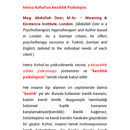
Heinz Kohut’un Kendilik Psikolojisi
Mag. Abdullah Özer, M.Sc. – Meaning &
Existence Institute, London.
(Abdullah Özer is a
Psychotherapist, Hypnotherapist and Author based
in London. As a German citizen, he offers
psychotherapy sessions in Turkish, German and
English, tailored to the individual needs of each
client.)
Heinz Kohut'un psikodinamik teorisi,
psikanalitik
odaklı psikoterapi
yönteminin ve "
kendilik
psikolojinin
" temeli olarak kabul edilir.
Her insanın ilgi alanının ön cephesinde daima
"
benlik
" yer alır. Burada kullanılan benlik kavramı,
kişinin kendi kimlik duygusuyla tanımladığı
bütünsel kişilik kavramını
karşılamaktadır(kendilik). Benlik bağımsız,
bütünleştirici ve kendi kendini harekete geçirebilen
bir güçtür. Kohut, insanın temel motivasyonunun