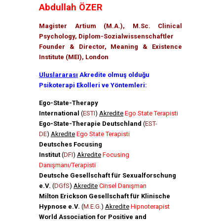
Abdullah ÖZER
Magister Artium (M.A.), M.Sc. Clinical
Psychology, Diplom-Sozialwissenschaftler
Founder & Director, Meaning & Existence
Institute (MEI), London
Uluslararası
Akredite olmuş olduğu
Psikoterapi Ekolleri ve Yöntemleri:
Ego-State-Therapy
International
(
ESTI
)
Akredite
Ego State Terapisti
Ego-State-Therapie Deutschland
(
EST-
DE
)
Akredite
Ego State Terapisti
Deutsches Focusing
Institut
(
DFI
)
Akredite
Focusing
Danışmanı/Terapisti
Deutsche Gesellschaft für Sexualforschung
e.V.
(
DGfS
)
Akredite
Cinsel Danışman
Milton Erickson Gesellschaft für Klinische
Hypnose e.V.
(
M.E.G.
)
Akredite
Hipnoterapist
World Association for Positive and