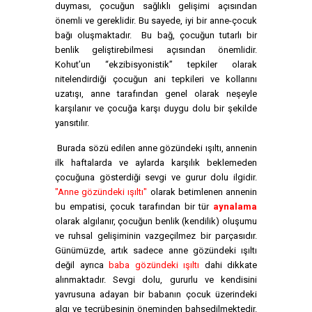
duyması, çocuğun sağlıklı gelişimi açısından
önemli ve gereklidir. Bu sayede, iyi bir anne-çocuk
bağı oluşmaktadır. Bu bağ, çocuğun tutarlı bir
benlik geliştirebilmesi açısından önemlidir.
Kohut’un “ekzibisyonistik” tepkiler olarak
nitelendirdiği çocuğun ani tepkileri ve kollarını
uzatışı, anne tarafından genel olarak neşeyle
karşılanır ve çocuğa karşı duygu dolu bir şekilde
yansıtılır.
Burada sözü edilen anne gözündeki ışıltı, annenin
ilk haftalarda ve aylarda karşılık beklemeden
çocuğuna gösterdiği sevgi ve gurur dolu ilgidir.
"Anne gözündeki ışıltı"
olarak betimlenen annenin
bu empatisi, çocuk tarafından bir tür
aynalama
olarak algılanır, çocuğun benlik (kendilik) oluşumu
ve ruhsal gelişiminin vazgeçilmez bir parçasıdır.
Günümüzde, artık sadece anne gözündeki ışıltı
değil ayrıca
baba gözündeki ışıltı
dahi dikkate
alınmaktadır. Sevgi dolu, gururlu ve kendisini
yavrusuna adayan bir babanın çocuk üzerindeki
algı ve tecrübesinin öneminden bahsedilmektedir.