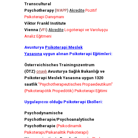
Transcultural
Psychotherapy
(
WAPP
)
Akredite
Pozitif
Psikoterapi Danışmanı
Viktor Frankl Institute
Vienna
(
VFI
)
Akredite
Logoterapi ve Varoluşçu
Analiz Eğitmeni
Avusturya
Psikoterapi Meslek
Yasasına
uygun alınan Psikoterapi Eğitimleri:
Österreichisches Trainingszentrum
(ÖTZ)
onaylı
Avusturya Sağlık Bakanlığı ve
Psikoterapi Meslek Yasasına uygun 1320
saatlik
"Psychotherapeutisches Propaedeutikum"
(Psikoterapötik Propedötik) Psikoterapi Eğitimi
Uygulayıcısı olduğu Psikoterapi Ekolleri:
Psychodynamische
Psychotherapie/Psychoanalytische
Psychotherapie
(Psikodinamik
Psikoterapi/Psikanalitik Psikoterapi)