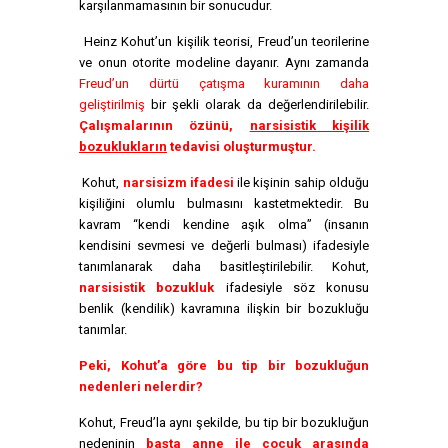
karşılanmamasının bir sonucudur.
Heinz Kohut’un kişilik teorisi, Freud’un teorilerine
ve onun otorite modeline dayanır. Aynı zamanda
Freud’un dürtü çatışma kuramının daha
geliştirilmiş
bir şekli olarak da değerlendirilebilir.
Çalışmalarının özünü,
narsisistik kişilik
bozuklukların
tedavisi oluşturmuştur.
Kohut,
narsisizm ifadesi
ile kişinin sahip olduğu
kişiliğini olumlu bulmasını kastetmektedir. Bu
kavram “kendi kendine aşık olma” (insanın
kendisini sevmesi ve değerli bulması) ifadesiyle
tanımlanarak daha basitleştirilebilir. Kohut,
narsisistik bozukluk
ifadesiyle söz konusu
benlik (kendilik) kavramına ilişkin bir bozukluğu
tanımlar.
Peki, Kohut’a göre bu tip bir bozukluğun
nedenleri nelerdir?
Kohut, Freud’la aynı şekilde, bu tip bir bozukluğun
nedeninin
başta anne ile çocuk arasında