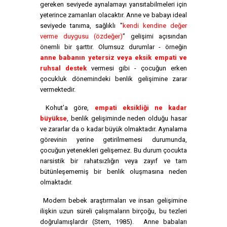
gereken seviyede aynalamayı yansıtabilmeleri için
yeterince zamanları olacaktır. Anne ve babayı ideal
seviyede tanıma, sağlıklı "
kendi kendine değer
verme duygusu (özdeğer)
” gelişimi açısından
önemli bir şarttır. Olumsuz durumlar - örneğin
anne babanın yetersiz veya eksik empati ve
ruhsal destek
vermesi gibi - çocuğun erken
çocukluk dönemindeki benlik gelişimine zarar
vermektedir.
Kohut’a göre,
empati eksikliği ne kadar
büyükse
, benlik gelişiminde neden olduğu hasar
ve zararlar da o kadar büyük olmaktadır. Aynalama
görevinin yerine getirilmemesi durumunda,
çocuğun yetenekleri gelişemez. Bu durum çocukta
narsistik bir rahatsızlığın veya zayıf ve tam
bütünleşememiş bir benlik oluşmasına neden
olmaktadır.
Modern bebek araştırmaları ve insan gelişimine
ilişkin uzun süreli çalışmaların birçoğu, bu tezleri
doğrulamışlardır (Stern, 1985). Anne babaları