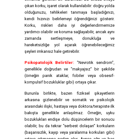
çıkan korku, işaret olarak kullanılabilir: doğru yolda
olduğunuzu, tehlikeleri tanımaya başladığınızı,
kendi hızınızı belirlemeyi öğrendiğinizi gösterir.
Korku, riskleri daha iyi değerlendirmemize
yardımcı olabilir ve koruma sağlayabilir, ancak aynı
zamanda sertleşmeye, donukluğa ve
hareketsizliğe yol açarak öğrenebileceğimiz
şeyleri imkansız hale getirebilir.
Psikopatolojik Belirtiler:
"Nevrotik sendrom",
genellikle doğrudan ve "makyajsız" bir şekilde
(örneğin panik ataklar, fobiler veya obsesif-
kompulsif bozukluklar gibi) ortaya çıkar.
Bununla birlikte, bazen fiziksel şikayetlerin
arkasına gizlenebilir ve somatik ve psikolojik
arasındaki ilişki, hastaya veya doktora/terapiste ilk
bakışta genellikle anlaşılmaz. Örneğin, uyku
bozuklukları endişe dolu düşüncelerin bir sonucu
olabilir, bu da tekrar "serbest dolaşan" korkuların
(başarısızlık, kayıp veya yaralanma korkuları gibi)
ortaya çıkmasına neden olur. Ayrıca ağrı ve baş