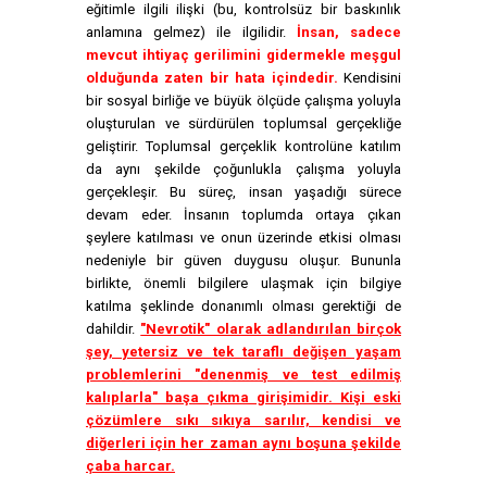
eğitimle ilgili ilişki (bu, kontrolsüz bir baskınlık
anlamına gelmez) ile ilgilidir.
İnsan, sadece
mevcut ihtiyaç gerilimini gidermekle meşgul
olduğunda zaten bir hata içindedir.
Kendisini
bir sosyal birliğe ve büyük ölçüde çalışma yoluyla
oluşturulan ve sürdürülen toplumsal gerçekliğe
geliştirir. Toplumsal gerçeklik kontrolüne katılım
da aynı şekilde çoğunlukla çalışma yoluyla
gerçekleşir. Bu süreç, insan yaşadığı sürece
devam eder. İnsanın toplumda ortaya çıkan
şeylere katılması ve onun üzerinde etkisi olması
nedeniyle bir güven duygusu oluşur. Bununla
birlikte, önemli bilgilere ulaşmak için bilgiye
katılma şeklinde donanımlı olması gerektiği de
dahildir.
"Nevrotik" olarak adlandırılan birçok
şey, yetersiz ve tek taraflı değişen yaşam
problemlerini "denenmiş ve test edilmiş
kalıplarla" başa çıkma girişimidir. Kişi eski
çözümlere sıkı sıkıya sarılır, kendisi ve
diğerleri için her zaman aynı boşuna şekilde
çaba harcar.