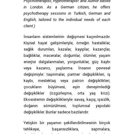
Psychotherapist, Hypnotherapist and Author based
in London. As a German citizen, he offers
psychotherapy sessions in Turkish, German and
English, tailored to the individual needs of each
client.)
İnsanların sistemlerinin değişmesi kaçınılmazdır.
Kişisel hayat gelişimleriyle, örneğin hastalıklar,
sağlık durumları, kazalar, kayıplar, kazançlar,
bağlılıklar, maceralar, doğumlar, ölümler, yaşam
enerjisi dalgalanmaları, yorgunluklar, güç kaybı
veya kazancı, yaşlanma. İnsanın çevresel
değişimiyle: taşınmalar, partner değişiklikleri, iş
kaybı, meslektaş veya patron değişiklikleri,
çocukların büyümesi, eşin deneyimlediği
değişiklikler (özgürleşme, orta yaş krizi).
Ekosistemin değişiklikleriyle: savaş, kaçış, işsizlik,
doğanın sömürülmesi, toplumsal yapıdaki
değişiklikler. Bunlar sadece bazılarıdır.
Yetişkin bir yaşamın şekillendirilmesinin birçok
tehlikeye, başarısızlıklara, sapmalara,