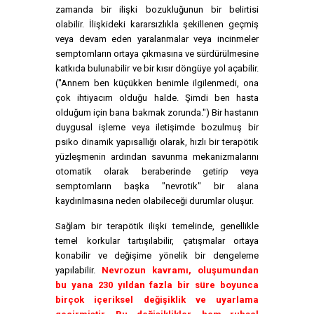
zamanda bir ilişki bozukluğunun bir belirtisi
olabilir.
İlişkideki kararsızlıkla şekillenen geçmiş
veya devam eden yaralanmalar veya incinmeler
semptomların ortaya çıkmasına ve sürdürülmesine
katkıda bulunabilir ve bir kısır döngüye yol açabilir.
("Annem ben küçükken benimle ilgilenmedi, ona
çok ihtiyacım olduğu halde. Şimdi ben hasta
olduğum için bana bakmak zorunda.") Bir hastanın
duygusal işleme veya iletişimde bozulmuş bir
psiko dinamik yapısallığı olarak, hızlı bir terapötik
yüzleşmenin ardından savunma mekanizmalarını
otomatik olarak beraberinde getirip veya
semptomların başka "nevrotik" bir alana
kaydırılmasına neden olabileceği durumlar oluşur.
Sağlam bir terapötik ilişki temelinde, genellikle
temel korkular tartışılabilir, çatışmalar ortaya
konabilir ve değişime yönelik bir dengeleme
yapılabilir.
Nevrozun kavramı, oluşumundan
bu yana 230 yıldan fazla bir süre boyunca
birçok içeriksel değişiklik ve uyarlama