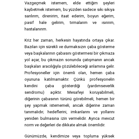
Vazgeçmek istemem, elde ettiğim şeyleri
kaybetmek istemem, bu yüzden sadece sıkı sıkıya
sarılırım, direnirim, itaat ederim, boyun eğerim,
pasif hale gelirim, tırmalarım ve ısırırım,
hastalanırım.
Kriz her zaman, herkesin hayatında ortaya çıkar.
Bazıları için sürekli ve durmaksızın çaba gösterme
veya başkalarının çabasını göstermesi bir çıkmaza
yol açar, bu çıkmazın sonunda çatışmanın ancak
başkaları aracılığıyla çözülebileceği anlamına gelir.
Profesyoneller için önemli olan, hemen çaba
oyununa katılmamaktır. Çünkü profesyonelin
kendini çaba gösterdiği (yardımseverlik
sendromu) açıktır. Mesafeyi koruyabilmeli,
diğerinin çabasının türünü görebilmeli, hemen bir
şey yapmak istememeli, ancak diğerine zaman
tanımalıdır; hedeflerini, imkanlarını ve yollarını
yeniden bulmasına izin vermelidir. Ayrıca mevcut
norm ve değerleri de dikkate almak önemlidir.
Günümüzde, kendimize veya topluma yüksek