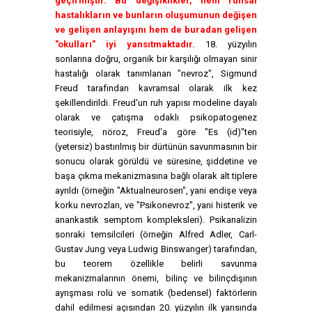
geçirmiştir. Bu değişiklikler, hem ruhsal
hastalıkların ve bunların oluşumunun değişen
ve gelişen anlayışını hem de buradan gelişen
"okulları" iyi yansıtmaktadır.
18. yüzyılın
sonlarına doğru, organik bir karşılığı olmayan sinir
hastalığı olarak tanımlanan "nevroz", Sigmund
Freud tarafından kavramsal olarak ilk kez
şekillendirildi. Freud'un ruh yapısı modeline dayalı
olarak ve çatışma odaklı psikopatogenez
teorisiyle, nöroz, Freud'a göre "Es (id)"ten
(yetersiz) bastırılmış bir dürtünün savunmasının bir
sonucu olarak görüldü ve süresine, şiddetine ve
başa çıkma mekanizmasına bağlı olarak alt tiplere
ayrıldı (örneğin "Aktualneurosen", yani endişe veya
korku nevrozları, ve "Psikonevroz", yani histerik ve
anankastik semptom kompleksleri). Psikanalizin
sonraki temsilcileri (örneğin Alfred Adler, Carl-
Gustav Jung veya Ludwig Binswanger) tarafından,
bu teorem özellikle belirli savunma
mekanizmalarının önemi, bilinç ve bilinçdışının
ayrışması rolü ve somatik (bedensel) faktörlerin
dahil edilmesi açısından 20. yüzyılın ilk yarısında