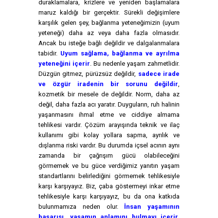
duraklamalara, krizlere ve yeniden başlamalara
maruz kaldığı bir gerçektir. Sürekli değişimlere
karşılık gelen şey, bağlanma yeteneğimizin (uyum
yeteneği) daha az veya daha fazla olmasıdır.
Ancak bu isteğe bağlı değildir ve dalgalanmalara
tabidir.
Uyum sağlama, bağlanma ve ayrılma
yeteneğini içerir
. Bu nedenle yaşam zahmetlidir.
Düzgün gitmez, pürüzsüz değildir,
sadece irade
ve özgür iradenin bir sorunu değildir
,
kozmetik bir mesele de değildir. Norm, daha az
değil, daha fazla acı yaratır. Duyguların, ruh halinin
yaşanmasını ihmal etme ve ciddiye almama
tehlikesi vardır. Çözüm arayışında teknik ve ilaç
kullanımı gibi kolay yollara sapma, ayrılık ve
dışlanma riski vardır. Bu durumda içsel acının aynı
zamanda bir çağrışım gücü olabileceğini
görmemek ve bu güce verdiğimiz yanıtın yaşam
standartlarını belirlediğini görmemek tehlikesiyle
karşı karşıyayız. Biz, çaba göstermeyi inkar etme
tehlikesiyle karşı karşıyayız, bu da ona katkıda
bulunmamıza neden olur.
İnsan yaşamının
başarısı, yaşamın anlamını bulmayı içerir.