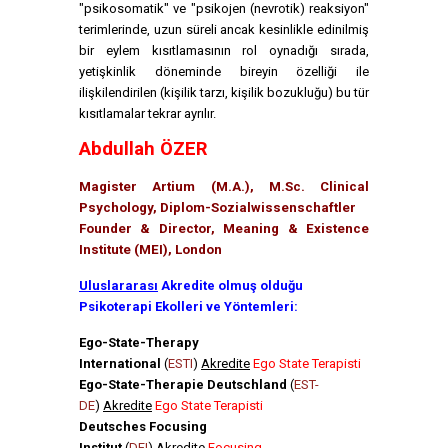
"psikosomatik" ve "psikojen (nevrotik) reaksiyon"
terimlerinde, uzun süreli ancak kesinlikle edinilmiş
bir eylem kısıtlamasının rol oynadığı sırada,
yetişkinlik döneminde bireyin özelliği ile
ilişkilendirilen (kişilik tarzı, kişilik bozukluğu) bu tür
kısıtlamalar tekrar ayrılır.
Abdullah ÖZER
Magister Artium (M.A.), M.Sc. Clinical
Psychology, Diplom-Sozialwissenschaftler
Founder & Director, Meaning & Existence
Institute (MEI), London
Uluslararası
Akredite olmuş olduğu
Psikoterapi Ekolleri ve Yöntemleri:
Ego-State-Therapy
International
(
ESTI
)
Akredite
Ego State Terapisti
Ego-State-Therapie Deutschland
(
EST-
DE
)
Akredite
Ego State Terapisti
Deutsches Focusing
Institut
(
DFI
)
Akredite
Focusing