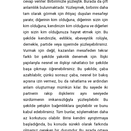
cevap verirler: Birbirimizle yüzleştik. Burada da çift
anlamlılık bulunmaktadır. Yüzleşmek, birbirini daha
tam olarak görmek için ihtiyaç duyulan mesafeyi
yaratır, diğerinin kim olduğuna, diğerinin sizin için
kim olduğuna, kendinizin kim olduğuna ve diğerleri
için sizin kim olduğunuza hayret etmek için. Bu
şekilde kendinizle, evlilikle, ebeveynlik rolüyle,
dernekle, partide veya işyerinde yüzleşebilirsiniz.
Vurmak için değil, kazanılan mesafeden tekrar
farklı bir şekilde yakınlık denemek için. İlişki
yapılarıyla nesnel ve ilişkiyi rahatlatıcı bir şekilde
başa çıkmayı öğrenebilirsiniz. Bu şekilde, çaba
azaltılabilir, çünkü sonsuz çaba, nesnel bir bakış
açısına izin vermez, bu da rahatlama ve ardından
anlam oluşturmayı mümkün kılar. Bu sayede iki
partnerin rakip ilişkilerini aynı seviyede
sürdürmenin imkansızlığıyla yüzleşilebilir. Bu
şekilde yetişkin bağımlılıklara geçilebilir ve bunu
kabul edebilirsiniz. Tüm bunlar, söylemekten daha
az korkutucu olabilir. Birisi kendini ayrıştırmaya
başladığında, bu konuda sürekli olarak farkında
olmamız gereken bir durumdur. Bu sırada ortaya