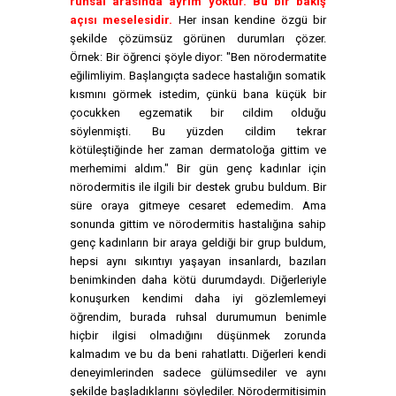
ruhsal arasında ayrım yoktur. Bu bir bakış
açısı meselesidir.
Her insan kendine özgü bir
şekilde çözümsüz görünen durumları çözer.
Örnek: Bir öğrenci şöyle diyor: "Ben nörodermatite
eğilimliyim. Başlangıçta sadece hastalığın somatik
kısmını görmek istedim, çünkü bana küçük bir
çocukken egzematik bir cildim olduğu
söylenmişti. Bu yüzden cildim tekrar
kötüleştiğinde her zaman dermatoloğa gittim ve
merhemimi aldım." Bir gün genç kadınlar için
nörodermitis ile ilgili bir destek grubu buldum. Bir
süre oraya gitmeye cesaret edemedim. Ama
sonunda gittim ve nörodermitis hastalığına sahip
genç kadınların bir araya geldiği bir grup buldum,
hepsi aynı sıkıntıyı yaşayan insanlardı, bazıları
benimkinden daha kötü durumdaydı. Diğerleriyle
konuşurken kendimi daha iyi gözlemlemeyi
öğrendim, burada ruhsal durumumun benimle
hiçbir ilgisi olmadığını düşünmek zorunda
kalmadım ve bu da beni rahatlattı. Diğerleri kendi
deneyimlerinden sadece gülümsediler ve aynı
şekilde başladıklarını söylediler. Nörodermitisimin