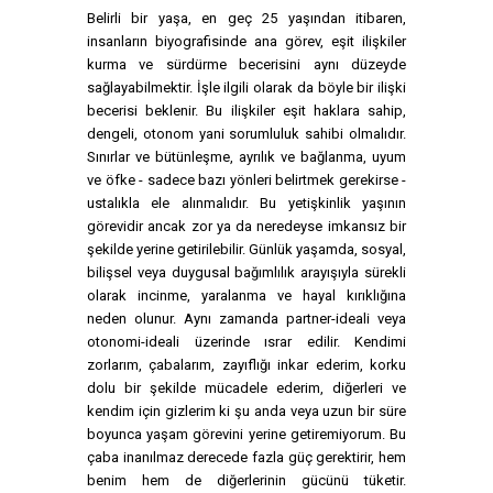
Belirli bir yaşa, en geç 25 yaşından itibaren,
insanların biyografisinde ana görev, eşit ilişkiler
kurma ve sürdürme becerisini aynı düzeyde
sağlayabilmektir. İşle ilgili olarak da böyle bir ilişki
becerisi beklenir. Bu ilişkiler eşit haklara sahip,
dengeli, otonom yani sorumluluk sahibi olmalıdır.
Sınırlar ve bütünleşme, ayrılık ve bağlanma, uyum
ve öfke - sadece bazı yönleri belirtmek gerekirse -
ustalıkla ele alınmalıdır. Bu yetişkinlik yaşının
görevidir ancak zor ya da neredeyse imkansız bir
şekilde yerine getirilebilir. Günlük yaşamda, sosyal,
bilişsel veya duygusal bağımlılık arayışıyla sürekli
olarak incinme, yaralanma ve hayal kırıklığına
neden olunur. Aynı zamanda partner-ideali veya
otonomi-ideali üzerinde ısrar edilir. Kendimi
zorlarım, çabalarım, zayıflığı inkar ederim, korku
dolu bir şekilde mücadele ederim, diğerleri ve
kendim için gizlerim ki şu anda veya uzun bir süre
boyunca yaşam görevini yerine getiremiyorum. Bu
çaba inanılmaz derecede fazla güç gerektirir, hem
benim hem de diğerlerinin gücünü tüketir.