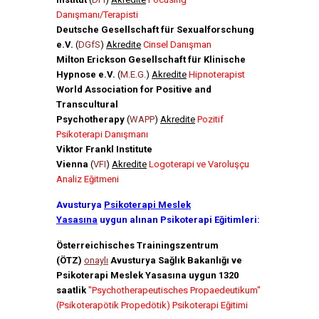
Danışmanı/Terapisti
Deutsche Gesellschaft für Sexualforschung
e.V.
(
DGfS
)
Akredite
Cinsel Danışman
Milton Erickson Gesellschaft für Klinische
Hypnose e.V.
(
M.E.G.
)
Akredite
Hipnoterapist
World Association for Positive and
Transcultural
Psychotherapy
(
WAPP
)
Akredite
Pozitif
Psikoterapi Danışmanı
Viktor Frankl Institute
Vienna
(
VFI
)
Akredite
Logoterapi ve Varoluşçu
Analiz Eğitmeni
Avusturya
Psikoterapi Meslek
Yasasına
uygun alınan Psikoterapi Eğitimleri:
Österreichisches Trainingszentrum
(ÖTZ)
onaylı
Avusturya Sağlık Bakanlığı ve
Psikoterapi Meslek Yasasına uygun 1320
saatlik
"Psychotherapeutisches Propaedeutikum"
(Psikoterapötik Propedötik) Psikoterapi Eğitimi