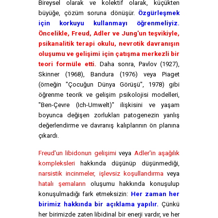
Bireysel olarak ve kolektif olarak, küçükten
büyüğe, çözüm soruna dönüşür.
Özgürleşmek
için korkuyu kullanmayı öğrenmeliyiz.
Öncelikle, Freud, Adler ve Jung'un teşvikiyle,
psikanalitik terapi okulu, nevrotik davranışın
oluşumu ve gelişimi için çatışma merkezli bir
teori formüle etti.
Daha sonra, Pavlov (1927),
Skinner (1968), Bandura (1976) veya Piaget
(örneğin "Çocuğun Dünya Görüşü", 1978) gibi
öğrenme teorik ve gelişim psikolojisi modelleri,
"Ben-Çevre (Ich-Umwelt)" ilişkisini ve yaşam
boyunca değişen zorlukları patogenezin yanlış
değerlendirme ve davranış kalıplarının ön planına
çıkardı.
Freud'un libidonun gelişimi
veya
Adler'in aşağılık
kompleksleri
hakkında düşünüp düşünmediği,
narsistik incinmeler, işlevsiz koşullandırma
veya
hatalı şemaların
oluşumu hakkında konuşulup
konuşulmadığı fark etmeksizin:
Her zaman her
birimiz hakkında bir açıklama yapılır.
Çünkü
her birimizde zaten libidinal bir enerji vardır, ve her