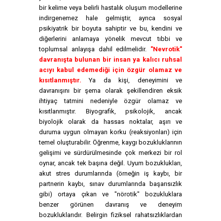
bir kelime veya belirli hastalık oluşum modellerine
indirgenemez hale gelmiştir, ayrıca sosyal
psikiyatrik bir boyuta sahiptir ve bu, kendini ve
diğerlerini anlamaya yönelik mevcut tıbbi ve
toplumsal anlayışa dahil edilmelidir.
"Nevrotik"
davranışta bulunan bir insan ya kalıcı ruhsal
acıyı kabul edemediği için özgür olamaz ve
kısıtlanmıştır.
Ya da kişi, deneyimini ve
davranışını bir şema olarak şekillendiren eksik
ihtiyaç tatmini nedeniyle özgür olamaz ve
kısıtlanmıştır. Biyografik, psikolojik, ancak
biyolojik olarak da hassas noktalar, aşırı ve
duruma uygun olmayan korku (reaksiyonları) için
temel oluşturabilir. Öğrenme, kaygı bozukluklarının
gelişimi ve sürdürülmesinde çok merkezi bir rol
oynar, ancak tek başına değil. Uyum bozuklukları,
akut stres durumlarında (örneğin iş kaybı, bir
partnerin kaybı, sınav durumlarında başarısızlık
gibi) ortaya çıkan ve "nörotik" bozukluklara
benzer görünen davranış ve deneyim
bozukluklarıdır. Belirgin fiziksel rahatsızlıklardan