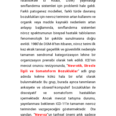
İstatistiksel El Kitabı, DSM) yayınladığı
sınıflandırma sistemleri için problemli hale geldi.
Farklı patogenez modelleri, farklı türde davranış
bozuklukları için nevroz teriminin artan kullanımı ve
organik veya madde kaynaklı nedenlerin artan
anlayışı bağlamında, sınıflandırma sistemleri
nöroz spektrumunun bireysel hastalık tablolarının
fenomenolojik bir şekilde sunulmasına doğru
evrildi. 1980'de DSM-III'ten itibaren, nöroz terimi ilk
kez eksik tanısal geçerlilik ve güvenilirlik nedeniyle
tamamen sendromal kategorizasyon lehine bir
organizasyon prensibi olarak terk edildi. ICD'nin
mevcut onuncu revizyonunda, "
Nevrotik, Stresle
İlgili ve Somatoform Bozukluklar
" adlı grup
adında kelime kökü hala bir sıfat olarak
bulunmaktadır. Bu grup, burada ayrıca tanımlanan
anksiyete ve obsesif-kompulsif bozuklukları ile
disosiyatif ve somatoform hastalıkları
içermektedir. Ancak mevcut tartışma durumu,
yayınlanması beklenen ICD-11'in tamamen nevroz
teriminden vazgeçeceğini göstermektedir. Öte
yandan, "
Nevroz
"un tarihsel önemi artık sadece