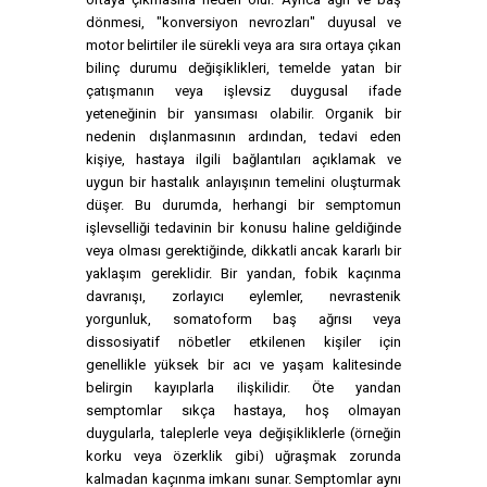
dönmesi, "konversiyon nevrozları" duyusal ve
motor belirtiler ile sürekli veya ara sıra ortaya çıkan
bilinç durumu değişiklikleri, temelde yatan bir
çatışmanın veya işlevsiz duygusal ifade
yeteneğinin bir yansıması olabilir. Organik bir
nedenin dışlanmasının ardından, tedavi eden
kişiye, hastaya ilgili bağlantıları açıklamak ve
uygun bir hastalık anlayışının temelini oluşturmak
düşer. Bu durumda, herhangi bir semptomun
işlevselliği tedavinin bir konusu haline geldiğinde
veya olması gerektiğinde, dikkatli ancak kararlı bir
yaklaşım gereklidir. Bir yandan, fobik kaçınma
davranışı, zorlayıcı eylemler, nevrastenik
yorgunluk, somatoform baş ağrısı veya
dissosiyatif nöbetler etkilenen kişiler için
genellikle yüksek bir acı ve yaşam kalitesinde
belirgin kayıplarla ilişkilidir. Öte yandan
semptomlar sıkça hastaya, hoş olmayan
duygularla, taleplerle veya değişikliklerle (örneğin
korku veya özerklik gibi) uğraşmak zorunda
kalmadan kaçınma imkanı sunar. Semptomlar aynı