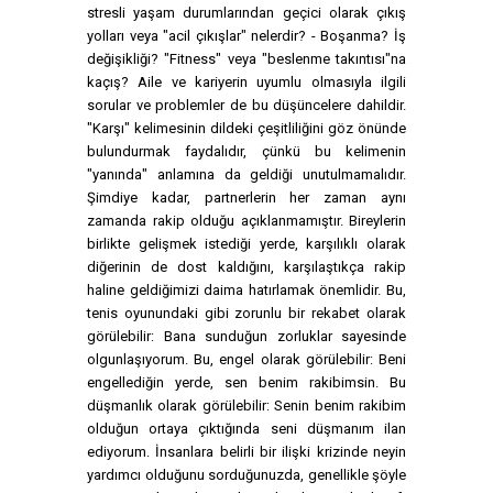
stresli yaşam durumlarından geçici olarak çıkış
yolları veya "acil çıkışlar" nelerdir? - Boşanma? İş
değişikliği? "Fitness" veya "beslenme takıntısı"na
kaçış? Aile ve kariyerin uyumlu olmasıyla ilgili
sorular ve problemler de bu düşüncelere dahildir.
"Karşı" kelimesinin dildeki çeşitliliğini göz önünde
bulundurmak faydalıdır, çünkü bu kelimenin
"yanında" anlamına da geldiği unutulmamalıdır.
Şimdiye kadar, partnerlerin her zaman aynı
zamanda rakip olduğu açıklanmamıştır. Bireylerin
birlikte gelişmek istediği yerde, karşılıklı olarak
diğerinin de dost kaldığını, karşılaştıkça rakip
haline geldiğimizi daima hatırlamak önemlidir. Bu,
tenis oyunundaki gibi zorunlu bir rekabet olarak
görülebilir: Bana sunduğun zorluklar sayesinde
olgunlaşıyorum. Bu, engel olarak görülebilir: Beni
engellediğin yerde, sen benim rakibimsin. Bu
düşmanlık olarak görülebilir: Senin benim rakibim
olduğun ortaya çıktığında seni düşmanım ilan
ediyorum. İnsanlara belirli bir ilişki krizinde neyin
yardımcı olduğunu sorduğunuzda, genellikle şöyle