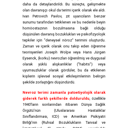
daha da detaylandırıldı. Bu süreçte, gelişmekte
olan davranışçı okul da terimi içerik olarak ele aldı.
Ivan Petrovich Pavlov, zıt uyarıcıların benzer
sunumu tarafından tetiklenen ve bu nedenle beyin
homöostazının bozulmasına bağlı olduğu
düşünülen davranış bozuklukları ve psikofizyolojik
tepkiler için "deneysel nöroz" terimini oluşturdu.
Zaman ve içerik olarak onu takip eden öğrenme
teorisyenleri Joseph Wolpe veya Hans Jürgen
Eysenck, (korku) nevrozları öğrenilmiş ve duygusal
olarak yüklü alışkanlıklar ("habits") veya
uyumsuzluklar olarak gördüler, bu da etkilenen
kişilerin işlevsel sosyal etkileşimlerinin belirgin
şekilde zorlaştığını düşündürdü.
Nevroz terimi zamanla patoetiyolojik olarak
giderek farklı şekillerde dolduruldu
, özellikle
1940'ların sonlarından itibaren Dünya Sağlık
Örgütü'nün (Uluslararası Hastalıklar
Sınıflandırması, ICD) ve Amerikan Psikiyatri
Birliği'nin (Ruhsal Bozuklukların Tanısal ve