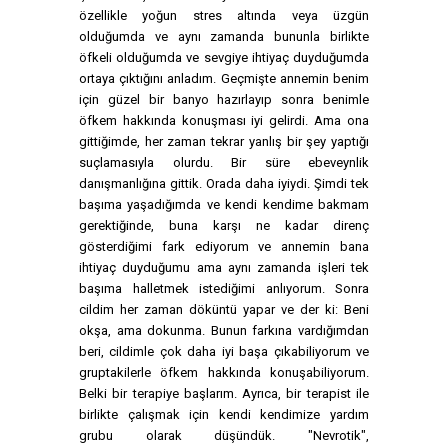
özellikle yoğun stres altında veya üzgün
olduğumda ve aynı zamanda bununla birlikte
öfkeli olduğumda ve sevgiye ihtiyaç duyduğumda
ortaya çıktığını anladım. Geçmişte annemin benim
için güzel bir banyo hazırlayıp sonra benimle
öfkem hakkında konuşması iyi gelirdi. Ama ona
gittiğimde, her zaman tekrar yanlış bir şey yaptığı
suçlamasıyla olurdu. Bir süre ebeveynlik
danışmanlığına gittik. Orada daha iyiydi. Şimdi tek
başıma yaşadığımda ve kendi kendime bakmam
gerektiğinde, buna karşı ne kadar direnç
gösterdiğimi fark ediyorum ve annemin bana
ihtiyaç duyduğumu ama aynı zamanda işleri tek
başıma halletmek istediğimi anlıyorum. Sonra
cildim her zaman döküntü yapar ve der ki: Beni
okşa, ama dokunma. Bunun farkına vardığımdan
beri, cildimle çok daha iyi başa çıkabiliyorum ve
gruptakilerle öfkem hakkında konuşabiliyorum.
Belki bir terapiye başlarım. Ayrıca, bir terapist ile
birlikte çalışmak için kendi kendimize yardım
grubu olarak düşündük. "Nevrotik",