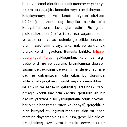
birimiz normal olarak narsistik incinmeler yaşar ya
da ara sıra aşağılık hisseder veya temel ihtiyaçları
karşılayamayan ve kendi biyopsikofiziksel
bütünlüğünü zorlu dış koşullar altında bile
koruyabilemeyen davranışlar edinir. Bu çaba,
psikanalizde dürtüleri ve toplumsal yaşamda zorlu
ve çatışmalı - ve bu nedenle genellikle başarısız
olan - şekillerini ortaya çıkarmak ve açıklamak
olarak kendini gösterir. Bununla birlikte,
bilişsel
davranışsal terapi
yaklaşımları, kurulmuş algı,
değerlendirme ve davranış biçimlerimizi değişen
yaşam gerçekliğinin gereksinimleriyle uyumlu hale
getirme çabamızdan yola çıkar. Bu durumda
sıklıkla ortaya çıkan güvenlik veya koruma ihtiyacı
ile açıklık ve esneklik gerekliliği arasındaki fark,
örneğin korku şeklinde kendini gösterebilen bir
gerilim yaratabilir. Bu yaklaşımların ortak noktası,
her birinin her zaman bireyi ve (sosyal) gerçeklikle
olan bireysel etkileşimini merkeze alan bir insan
resmine dayanmasıdır. Bu durum, genellikle aile ve
genişletilmiş özel veya mesleki çevre dikkate