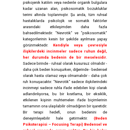
psikojenik katılım veya nedenle organik bulgulara
kadar uzanan alan, psikosomatik bozukluklar
terimi altında toplanmıştır. Şu anda, tüm ruhsal
hastalıklarda psikolojik ve somatik faktörler
arasındaki etkileşimden daha fazla
bahsedilmektedir. "Nevrotik" ve "psikosomatik"
kategorilerinin kesin bir şekilde ayrılması yapay
görünmektedir.
Kendiyle veya çevresiyle
ilişkilerdeki incinmeler sadece ruhun değil,
her durumda bedenin de bir meselesidir.
Sadece birinde - ruhsal olarak kusursuz olmalıdır -
daha çok beden konuşurken, diğerinde - bedensel
olarak hasta olamaz veya olmamalıdır - daha çok
ruh konuşacaktır. "Nevrotik" sadece ilişkilerindeki
incinmeyi sadece ruhla ifade edebilen kişi olarak
adlandırılıyorsa, bu bir kısıtlama, bir eksiklik,
etkilenen kişinin muhtemelen ifade biçimlerinin
tamamının ona ulaşılabilir olmadığının bir işaretidir.
Bir terapi hedefi, onun bedenini de
deneyimleyebilir hale getirmektir.
(Beden
Psikoterapisi – Focusing Terapi) Bedensel ve