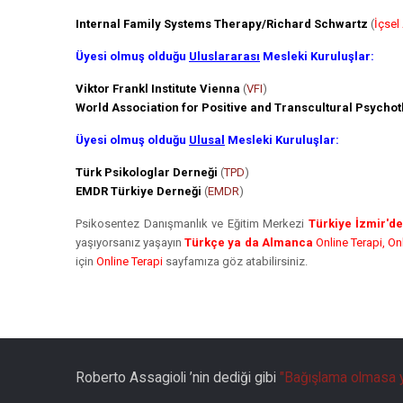
Internal Family Systems Therapy/Richard Schwartz
(
İçsel
Üyesi olmuş olduğu
Uluslararası
Mesleki Kuruluşlar:
Viktor Frankl Institute Vienna
(
VFI
)
World Association for Positive and Transcultural Psycho
Üyesi olmuş olduğu
Ulusal
Mesleki Kuruluşlar:
Türk Psikologlar Derneği
(
TPD
)
EMDR Türkiye Derneği
(
EMDR
)
Psikosentez Danışmanlık ve Eğitim Merkezi
Türkiye İzmir'd
yaşıyorsanız yaşayın
Türkçe ya da Almanca
Online Terapi, On
için
Online Terapi
sayfamıza göz atabilirsiniz.
Roberto Assagioli ’nin dediği gibi
"Bağışlama olmasa y