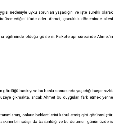
ısı nedeniyle uyku sorunları yaşadığını ve işte sürekli olarak
er sürdüremediğini ifade eder. Ahmet, çocukluk döneminde ailesi
ırma eğiliminde olduğu gözlenir. Psikoterapi sürecinde Ahmet’in
den gördüğü baskıyı ve bu baskı sonucunda yaşadığı başarısızlık
rar yüzeye çıkmakta, ancak Ahmet bu duyguları fark etmek yerine
 tanımlamış, onların beklentilerini kabul etmiş gibi görünmüştür.
 baskının bilinçdışında bastırıldığı ve bu durumun günümüzde iş