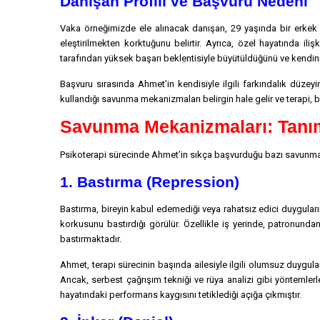
Danışan Profili ve Başvuru Nedeni
Vaka örneğimizde ele alınacak danışan, 29 yaşında bir erkek o
eleştirilmekten korktuğunu belirtir. Ayrıca, özel hayatında il
tarafından yüksek başarı beklentisiyle büyütüldüğünü ve kendini sü
Başvuru sırasında Ahmet’in kendisiyle ilgili farkındalık düzey
kullandığı savunma mekanizmaları belirgin hale gelir ve terapi,
Savunma Mekanizmaları: Tanım
Psikoterapi sürecinde Ahmet’in sıkça başvurduğu bazı savunma 
1. Bastırma (Repression)
Bastırma, bireyin kabul edemediği veya rahatsız edici duygular
korkusunu bastırdığı görülür. Özellikle iş yerinde, patronunda
bastırmaktadır.
Ahmet, terapi sürecinin başında ailesiyle ilgili olumsuz duygular
Ancak, serbest çağrışım tekniği ve rüya analizi gibi yöntemler
hayatındaki performans kaygısını tetiklediği açığa çıkmıştır.