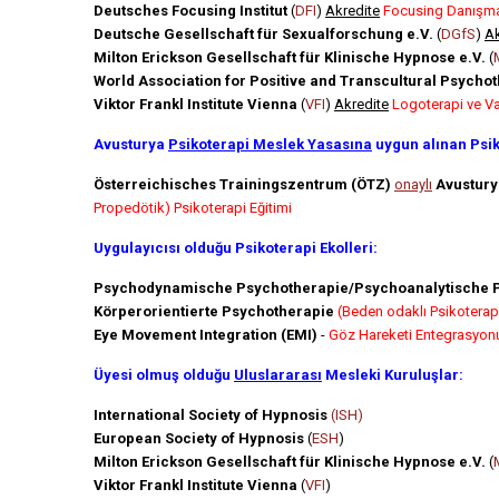
Deutsches Focusing Institut
(
DFI
)
Akredite
Focusing Danışma
Deutsche Gesellschaft für Sexualforschung e.V.
(
DGfS
)
Ak
Milton Erickson Gesellschaft für Klinische Hypnose e.V.
(
World Association for Positive and Transcultural Psycho
Viktor Frankl Institute Vienna
(
VFI
)
Akredite
Logoterapi ve Va
Avusturya
Psikoterapi Meslek Yasasına
uygun alınan Psiko
Österreichisches Trainingszentrum (ÖTZ)
onaylı
Avusturya
Propedötik) Psikoterapi Eğitimi
Uygulayıcısı olduğu Psikoterapi Ekolleri:
Psychodynamische Psychotherapie/Psychoanalytische 
Körperorientierte Psychotherapie
(Beden odaklı Psikoterap
Eye Movement Integration (EMI)
-
Göz Hareketi Entegrasyon
Üyesi olmuş olduğu
Uluslararası
Mesleki Kuruluşlar:
International Society of Hypnosis
(ISH)
European Society of Hypnosis
(
ESH
)
Milton Erickson Gesellschaft für Klinische Hypnose e.V.
(
Viktor Frankl Institute Vienna
(
VFI
)