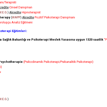
nı/Terapisti
redite
Cinsel Danışman
M.E.G.
)
Akredite
Hipnoterapist
therapy
(
WAPP
)
Akredite
Pozitif Psikoterapi Danışmanı
roluşçu Analiz Eğitmeni
terapi Eğitimleri:
 Sağlık Bakanlığı ve Psikoterapi Meslek Yasasına uygun 1320 saatlik
"P
Psychotherapie
(Psikodinamik Psikoterapi/Psikanalitik Psikoterapi)
i)
u
M.E.G.
)