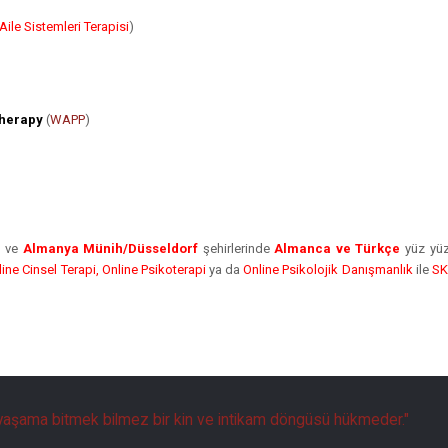
 Aile Sistemleri Terapisi
)
therapy
(
WAPP
)
e
ve
Almanya Münih/Düsseldorf
şehirlerinde
Almanca ve Türkçe
yüz yüz
line Cinsel Terapi, Online Psikoterapi
ya da
Online Psikolojik Danışmanlık
ile
SK
aşama bitmek bilmez bir kin ve intikam döngüsü hükmeder."