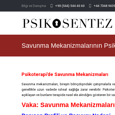
Bilgi ve Danışma
+90 (544) 544 40 60
+44 7348 943
Savunma Mekanizmalarının Psik
Psikoterapi'de Savunma Mekanizmaları
Savunma mekanizmaları, bireyin bilinçdışındaki çatışmalarla ve a
genellikle uzun vadede ruhsal sağlığa zarar verebilir. Psiko
açıklayan ve bunların terapide nasıl ele alındığını gösteren bir 
Vaka: Savunma Mekanizmaların