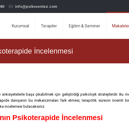
980
info@psikosentez.com
Kurumsal
Terapiler
Eğitim & Seminer
Makalele
oterapide İncelenmesi
nksiyetelerle başa çıkabilmek için geliştirdiği psikolojik stratejilerdir. Bu m
terapide danışanın bu mekanizmaları fark etmesi, terapötik sürecin önemli bi
vaka incelemesi bulacaksınız.
ın Psikoterapide İncelenmesi