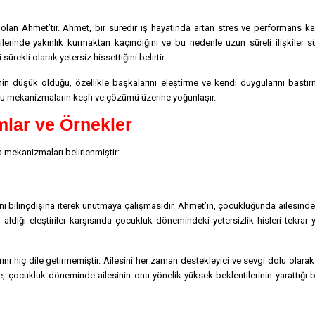
lan Ahmet’tir. Ahmet, bir süredir iş hayatında artan stres ve performans kayg
işkilerinde yakınlık kurmaktan kaçındığını ve bu nedenle uzun süreli ilişkil
rekli olarak yetersiz hissettiğini belirtir.
inin düşük olduğu, özellikle başkalarını eleştirme ve kendi duygularını bast
 bu mekanizmaların keşfi ve çözümü üzerine yoğunlaşır.
lar ve Örnekler
mekanizmaları belirlenmiştir:
ını bilinçdışına iterek unutmaya çalışmasıdır. Ahmet’in, çocukluğunda ailesin
n aldığı eleştiriler karşısında çocukluk dönemindeki yetersizlik hisleri tek
ını hiç dile getirmemiştir. Ailesini her zaman destekleyici ve sevgi dolu olarak
le, çocukluk döneminde ailesinin ona yönelik yüksek beklentilerinin yarattığı