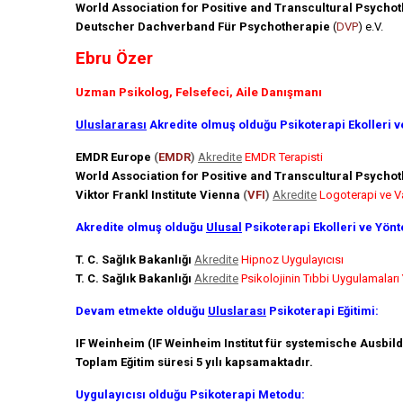
World Association for Positive and Transcultural Psycho
Deutscher Dachverband Für Psychotherapie
(
DVP
) e.V.
Ebru Özer
Uzman Psikolog, Felsefeci, Aile Danışmanı
Uluslararası
Akredite olmuş olduğu Psikoterapi Ekolleri v
EMDR Europe
(
EMDR
)
Akredite
EMDR Terapisti
World Association for Positive and Transcultural Psycho
Viktor Frankl Institute Vienna
(
VFI
)
Akredite
Logoterapi ve V
Akredite olmuş olduğu
Ulusal
Psikoterapi Ekolleri ve Yönt
T. C. Sağlık Bakanlığı
Akredite
Hipnoz Uygulayıcısı
T. C. Sağlık Bakanlığı
Akredite
Psikolojinin Tıbbi Uygulamaları 
Devam etmekte olduğu
Uluslarası
Psikoterapi Eğitimi:
IF Weinheim (IF Weinheim Institut für systemische Ausbi
Toplam Eğitim süresi 5 yılı kapsamaktadır.
Uygulayıcısı olduğu Psikoterapi Metodu: