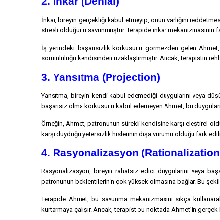
2. İnkar (Denial)
İnkar, bireyin gerçekliği kabul etmeyip, onun varlığını reddetmes
stresli olduğunu savunmuştur. Terapide inkar mekanizmasının fark
İş yerindeki başarısızlık korkusunu görmezden gelen Ahmet, t
sorumluluğu kendisinden uzaklaştırmıştır. Ancak, terapistin rehber
3. Yansıtma (Projection)
Yansıtma, bireyin kendi kabul edemediği duygularını veya düşü
başarısız olma korkusunu kabul edemeyen Ahmet, bu duygularını
Örneğin, Ahmet, patronunun sürekli kendisine karşı eleştirel old
karşı duyduğu yetersizlik hislerinin dışa vurumu olduğu fark edili
4. Rasyonalizasyon (Rationalization
Rasyonalizasyon, bireyin rahatsız edici duygularını veya başa
patronunun beklentilerinin çok yüksek olmasına bağlar. Bu şeki
Terapide Ahmet, bu savunma mekanizmasını sıkça kullanarak iş
kurtarmaya çalışır. Ancak, terapist bu noktada Ahmet’in gerçek k