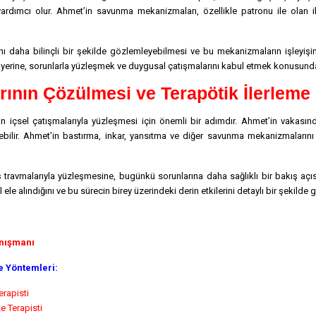
rdımcı olur. Ahmet’in savunma mekanizmaları, özellikle patronu ile olan iliş
aha bilinçli bir şekilde gözlemleyebilmesi ve bu mekanizmaların işleyişini 
a yerine, sorunlarla yüzleşmek ve duygusal çatışmalarını kabul etmek konusunda 
nın Çözülmesi ve Terapötik İlerleme
n içsel çatışmalarıyla yüzleşmesi için önemli bir adımdır. Ahmet’in vakas
bilir. Ahmet’in bastırma, inkar, yansıtma ve diğer savunma mekanizmalarını f
avmalarıyla yüzleşmesine, bugünkü sorunlarına daha sağlıklı bir bakış açısıyla
 alındığını ve bu sürecin birey üzerindeki derin etkilerini detaylı bir şekilde 
anışmanı
e Yöntemleri:
erapisti
e Terapisti