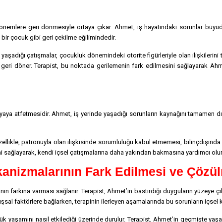
dönemlere geri dönmesiyle ortaya çıkar. Ahmet, iş hayatındaki sorunlar büyüd
bir çocuk gibi geri çekilme eğilimindedir.
 yaşadığı çatışmalar, çocukluk dönemindeki otorite figürleriyle olan ilişkileri
geri döner. Terapist, bu noktada gerilemenin fark edilmesini sağlayarak Ahme
ünyaya atfetmesidir. Ahmet, iş yerinde yaşadığı sorunların kaynağını tamamen dış
 Özellikle, patronuyla olan ilişkisinde sorumluluğu kabul etmemesi, bilinçdışın
ini sağlayarak, kendi içsel çatışmalarına daha yakından bakmasına yardımcı olur
anizmalarının Fark Edilmesi ve Çözü
ın farkına varması sağlanır. Terapist, Ahmet’in bastırdığı duyguların yüzeye çık
ışsal faktörlere bağlarken, terapinin ilerleyen aşamalarında bu sorunların içsel 
 yaşamını nasıl etkilediği üzerinde durulur. Terapist, Ahmet’in geçmişte yaşad