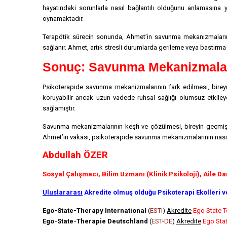
hayatındaki sorunlarla nasıl bağlantılı olduğunu anlamasına ya
oynamaktadır.
Terapötik sürecin sonunda, Ahmet’in savunma mekanizmalarını d
sağlanır. Ahmet, artık stresli durumlarda gerileme veya bastırm
Sonuç: Savunma Mekanizmaları
Psikoterapide savunma mekanizmalarının fark edilmesi, bireyi
koruyabilir ancak uzun vadede ruhsal sağlığı olumsuz etkileye
sağlamıştır.
Savunma mekanizmalarının keşfi ve çözülmesi, bireyin geçmiş tr
Ahmet’in vakası, psikoterapide savunma mekanizmalarının nasıl ele
Abdullah ÖZER
Sosyal Çalışmacı, Bilim Uzmanı (Klinik Psikoloji), Aile D
Uluslararası
Akredite olmuş olduğu Psikoterapi Ekolleri v
Ego-State-Therapy International
(
ESTI
)
Akredite
Ego State T
Ego-State-Therapie Deutschland
(
EST-DE
)
Akredite
Ego Stat