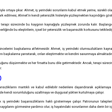
iyle ortaya çıkar. Ahmet, iş yerindeki sorunlarını kabul etmek yerine, sürekli o
 edilmesi, Ahmet'in kendi yetersizlik hisleriyle yüzleşmekten kaçındığını göste
erapi sürecinde bu kaygının kaynağıyla yüzleşmek zorunda kalır. Başlangıç
liğinde bu eleştirilerin, içsel bir yetersizlik ve başarısızlık korkusunu tetikled
ncelerini başkalarına atfetmesidir. Ahmet, iş yerindeki olumsuzlukların kayna
 başkalarına yansıtarak, onları eleştirmekte ve kendini savunmaya almaktadır
uğunu düşünmekte ve her fırsatta bunu dile getirmektedir. Ancak, terapi sürecind
r.
)
rısızlıklarını mantıklı ve kabul edilebilir nedenlere dayandırarak açıklamaya
lde kendi sorumluluğunu azaltmaya ve duygusal yükten kurtulmaya çalışır.
 yerindeki başarısızlıklarını haklı göstermeye çalışır. Patronunun talepler
aygılarını görmesine yardımcı olur; iş hayatındaki sorunlarının daha derin bir 