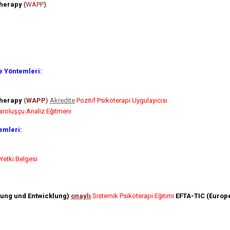
therapy
(
WAPP
)
e Yöntemleri:
therapy
(
WAPP
)
Akredite
Pozitif Psikoterapi Uygulayıcısı
aroluşçu Analiz Eğitmeni
emleri:
Yetki Belgesi
ldung und Entwicklung)
onaylı
Sistemik Psikoterapi Eğitimi
EFTA-TIC (Europe