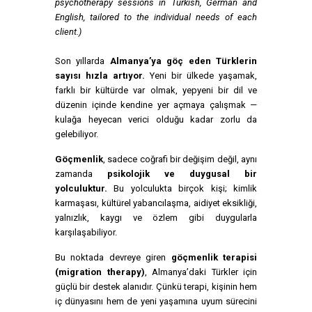
psychotherapy sessions in Turkish, German and
English, tailored to the individual needs of each
client.)
Son yıllarda
Almanya’ya göç eden Türklerin
sayısı hızla artıyor.
Yeni bir ülkede yaşamak,
farklı bir kültürde var olmak, yepyeni bir dil ve
düzenin içinde kendine yer açmaya çalışmak —
kulağa heyecan verici olduğu kadar zorlu da
gelebiliyor.
Göçmenlik
, sadece coğrafi bir değişim değil, aynı
zamanda
psikolojik ve duygusal bir
yolculuktur.
Bu yolculukta birçok kişi; kimlik
karmaşası, kültürel yabancılaşma, aidiyet eksikliği,
yalnızlık, kaygı ve özlem gibi duygularla
karşılaşabiliyor.
Bu noktada devreye giren
göçmenlik terapisi
(migration therapy)
, Almanya’daki Türkler için
güçlü bir destek alanıdır. Çünkü terapi, kişinin hem
iç dünyasını hem de yeni yaşamına uyum sürecini