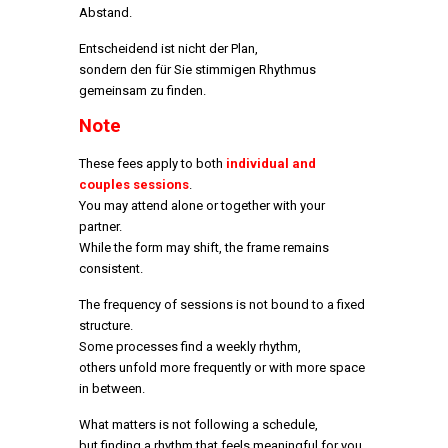
Abstand.
Entscheidend ist nicht der Plan,
sondern den für Sie stimmigen Rhythmus
gemeinsam zu finden.
Note
These fees apply to both
individual and
couples sessions
.
You may attend alone or together with your
partner.
While the form may shift, the frame remains
consistent.
The frequency of sessions is not bound to a fixed
structure.
Some processes find a weekly rhythm,
others unfold more frequently or with more space
in between.
What matters is not following a schedule,
but finding a rhythm that feels meaningful for you.