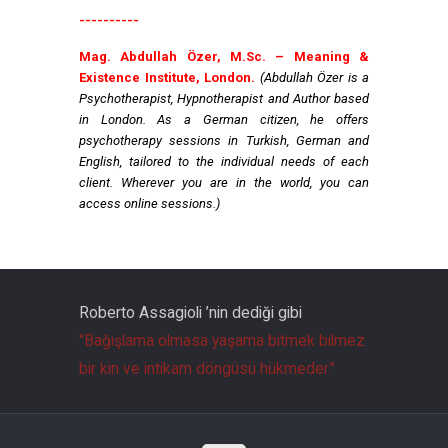
----------
Mag. Abdullah Özer, M.Sc. – Meaning &
Existence Institute, London.
(Abdullah Özer is a
Psychotherapist, Hypnotherapist and Author based
in London. As a German citizen, he offers
psychotherapy sessions in Turkish, German and
English, tailored to the individual needs of each
client. Wherever you are in the world, you can
access online sessions.)
Roberto Assagioli ’nin dediği gibi
"Bağışlama olmasa yaşama bitmek bilmez
bir kin ve intikam döngüsü hükmeder."