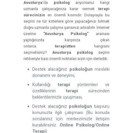
Avusturya
’da
psikolog
arıyorsanız hangi
uzmanla çalışacağınıza karar vermek
terapi
sürecinizin
en önemli kısmıdır. Dolayısıyla bu
seçimi ne tür kriterlere göre yapacağınızı bilmek
doğru uzmanla çalışma şansınızı artırabilir. İnternet
üzerine
"Avusturya Psikolog"
araması
yaptığınızda karşınıza çıkan
onlarca
terapistten
hangisini
seçmelisiniz?
Avusturya
psikolog
seçimi
rehberiyle bazı önemli noktaları sizin için derledik:
Destek alacağınız
psikoloğun
mesleki
donanımı ve deneyimi,
Kullandığı
terapi
yöntemleri ve
özelliklerinin
terapi
sürecinden
beklentilerinizle uyuşması,
Destek alacağınız
psikoloğun
başvuru
konunuzla ilgili çalışması (Bu konuda
sorularınız için merkezimizle iletişim
kurabilirsiniz.
Online Psikolog/Online
Terapi
)