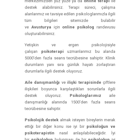
merkezimizden yüz yüze ya da
online terapi
ile
destek alabilirsiniz. Terapi süreci, çalışma
alanlarımız ve tavsiye edilen psikologlarımızla ilgili
tüm bilgileri sitemizde bulabilir
ve
Avusturya
için
online psikolog
randevusu
oluşturabilirsiniz.
Yetişkin ve ergen psikolojisiyle
çalışan
psikoterapi
uzmanlarımız bu alanda
5000’den fazla seans tecrübesine sahiptir. Klinik
durumların yanı sıra günlük hayatı zorlaştıran
durumlarla ilgili destek oluyoruz.
Aile danışmanlığı
ve
ilişki terapisinde
çiftlere
ilişkileri boyunca karşılaştıkları sorunlarla ilgili
destek oluyoruz.
Psikologlarımız
aile
danışmanlığı alanında 1500’den fazla seans
tecrübesine sahiptir.
Psikolojik destek
almak isteyen bireylerin merak
ettiği bir diğer konu ise iyi bir
psikoloğun ve
psikoterapistin
nasıl anlaşılabileceğidir. İyi
bir
psikoloğun
bulunması ile bir
psikoloğun
iyi