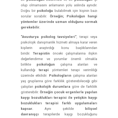
olup olmamasını anlamanın yolu aslında aynıdır.
Doğru bir
psikoloğu
bulabilmek için kişinin bazı
sorular sorabilir.
Örneğin; Psikoloğun hangi
yöntemler üzerinde uzman olduğunu sormak
gerekebilir.
"Avusturya psikolog tavsiyeleri"
, terapi veya
psikolojik danışmanlık hizmeti almaya karar veren
kişilerin araştırdığı konu başlıklarından
biridir.
Terapistin
önceki çalışmalarına ilişkin
değerlendirme ve yorumlar önemli olmakla
birlikte
psikoloğun
çalışma alanları ve
kullandığı
terapi
yöntemleri terapi verimliliği
üzerinde etkilidir.
Psikologların
çalışma alanları
yaş gruplarına göre farklılık gösterebileceği gibi
çalışılan
psikolojik durumlara
göre de farklılık
gösterebilir.
Örneğin çocuk-ergenlerle yapılan
kaygı bozuklukları terapisi ile yetişkin kaygı
bozuklukları terapisi farklı uygulamaları
kapsar.
Aynı şekilde
bilişsel
davranışçı
terapilerde kaygı bozukluğunu