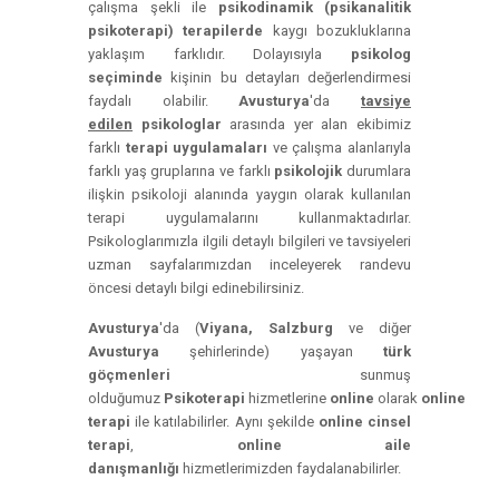
çalışma şekli ile
psikodinamik (psikanalitik
psikoterapi) terapilerde
kaygı bozukluklarına
yaklaşım farklıdır. Dolayısıyla
psikolog
seçiminde
kişinin bu detayları değerlendirmesi
faydalı olabilir.
Avusturya
'da
tavsiye
edilen
psikologlar
arasında yer alan ekibimiz
farklı
terapi uygulamaları
ve çalışma alanlarıyla
farklı yaş gruplarına ve farklı
psikolojik
durumlara
ilişkin psikoloji alanında yaygın olarak kullanılan
terapi uygulamalarını kullanmaktadırlar.
Psikologlarımızla ilgili detaylı bilgileri ve tavsiyeleri
uzman sayfalarımızdan inceleyerek randevu
öncesi detaylı bilgi edinebilirsiniz.
Avusturya
'da (
Viyana, Salzburg
ve diğer
Avusturya
şehirlerinde) yaşayan
türk
göçmenleri
sunmuş
olduğumuz
Psikoterapi
hizmetlerine
online
olarak
online
terapi
ile katılabilirler. Aynı şekilde
online cinsel
terapi
,
online aile
danışmanlığı
hizmetlerimizden faydalanabilirler.