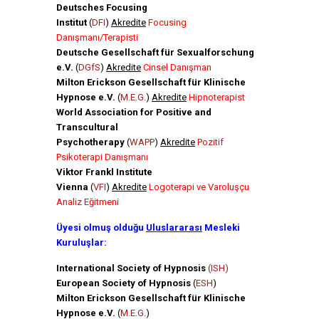
Deutsches Focusing
Institut
(
DFI
)
Akredite
Focusing
Danışmanı/Terapisti
Deutsche Gesellschaft für Sexualforschung
e.V.
(
DGfS
)
Akredite
Cinsel Danışman
Milton Erickson Gesellschaft für Klinische
Hypnose e.V.
(
M.E.G.
)
Akredite
Hipnoterapist
World Association for Positive and
Transcultural
Psychotherapy
(
WAPP
)
Akredite
Pozitif
Psikoterapi Danışmanı
Viktor Frankl Institute
Vienna
(
VFI
)
Akredite
Logoterapi ve Varoluşçu
Analiz Eğitmeni
Üyesi olmuş olduğu
Uluslararası
Mesleki
Kuruluşlar:
International Society of Hypnosis
(ISH)
European Society of Hypnosis
(
ESH
)
Milton Erickson Gesellschaft für Klinische
Hypnose e.V.
(
M.E.G.
)