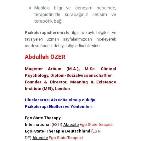
Mesleki bilgi ve deneyim haricinde,
terapistinizle kuracağınız iletişim ve
terapötik bağ.
Psikoterapistlerimizle
ilgili detaylı bilgileri ve
tavsiyeleri uzman sayfalarımızdan inceleyerek
randevu öncesi detaylı bilgi edinebilirsiniz.
Abdullah ÖZER
Magister Artium (M.A.), M.Sc. Clinical
Psychology, Diplom-Sozialwissenschaftler
Founder & Director, Meaning & Existence
Institute (MEI), London
Uluslararası
Akredite olmuş olduğu
Psikoterapi Ekolleri ve Yöntemleri:
Ego State Therapy
International
(
ESTI
)
Akredite
Ego State Terapisti
Ego-State-Therapie Deutschland
(
EST-
DE
)
Akredite
Ego State Terapisti