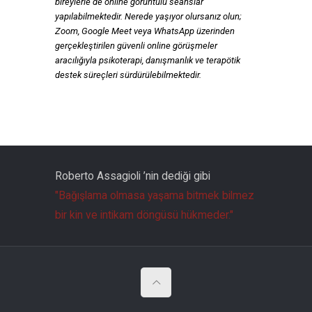
bireylerle de online görüntülü seanslar
yapılabilmektedir. Nerede yaşıyor olursanız olun;
Zoom, Google Meet veya WhatsApp üzerinden
gerçekleştirilen güvenli online görüşmeler
aracılığıyla psikoterapi, danışmanlık ve terapötik
destek süreçleri sürdürülebilmektedir.
Roberto Assagioli ’nin dediği gibi
"Bağışlama olmasa yaşama bitmek bilmez
bir kin ve intikam döngüsü hükmeder."