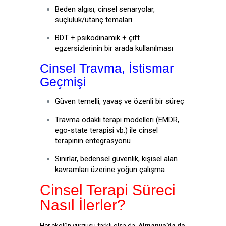
Beden algısı, cinsel senaryolar,
suçluluk/utanç temaları
BDT + psikodinamik + çift
egzersizlerinin bir arada kullanılması
Cinsel Travma, İstismar
Geçmişi
Güven temelli, yavaş ve özenli bir süreç
Travma odaklı terapi modelleri (EMDR,
ego-state terapisi vb.) ile cinsel
terapinin entegrasyonu
Sınırlar, bedensel güvenlik, kişisel alan
kavramları üzerine yoğun çalışma
Cinsel Terapi Süreci
Nasıl İlerler?
Her ekolün vurgusu farklı olsa da,
Almanya’da da