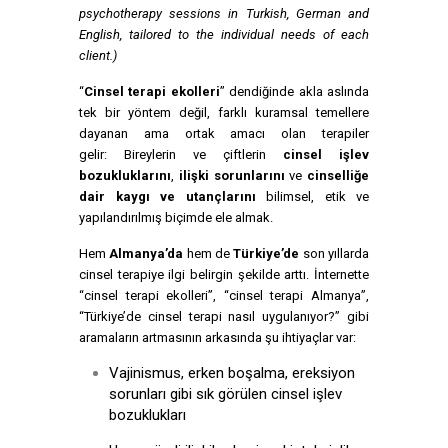
psychotherapy sessions in Turkish, German and
English, tailored to the individual needs of each
client.)
“
Cinsel terapi ekolleri
” dendiğinde akla aslında
tek bir yöntem değil, farklı kuramsal temellere
dayanan ama ortak amacı olan terapiler
gelir:
Bireylerin ve çiftlerin
cinsel işlev
bozukluklarını
,
ilişki sorunlarını
ve
cinselliğe
dair kaygı ve utançlarını
bilimsel, etik ve
yapılandırılmış biçimde ele almak.
Hem
Almanya’da
hem de
Türkiye’de
son yıllarda
cinsel terapiye ilgi belirgin şekilde arttı. İnternette
“cinsel terapi ekolleri”, “cinsel terapi Almanya”,
“Türkiye’de cinsel terapi nasıl uygulanıyor?” gibi
aramaların artmasının arkasında şu ihtiyaçlar var:
Vajinismus, erken boşalma, ereksiyon
sorunları gibi sık görülen cinsel işlev
bozuklukları