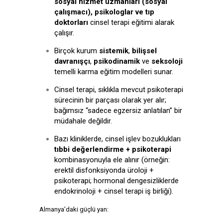
sosyal hizmet uzmanları (sosyal
çalışmacı), psikologlar ve tıp
doktorları
cinsel terapi eğitimi alarak
çalışır.
Birçok kurum
sistemik
,
bilişsel
davranışçı
,
psikodinamik
ve
seksoloji
temelli karma eğitim modelleri sunar.
Cinsel terapi, sıklıkla mevcut psikoterapi
sürecinin bir parçası olarak yer alır;
bağımsız “sadece egzersiz anlatılan” bir
müdahale değildir.
Bazı kliniklerde, cinsel işlev bozuklukları
tıbbi değerlendirme + psikoterapi
kombinasyonuyla ele alınır (örneğin:
erektil disfonksiyonda üroloji +
psikoterapi; hormonal dengesizliklerde
endokrinoloji + cinsel terapi iş birliği).
Almanya’daki güçlü yan: