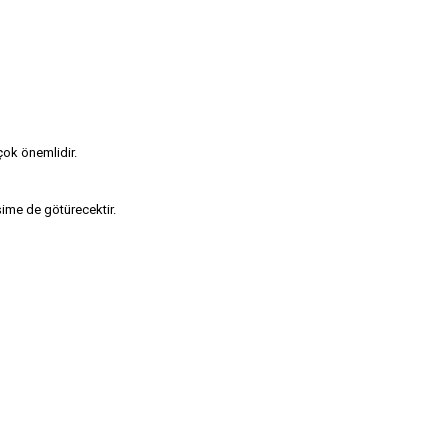
çok önemlidir.
şime de götürecektir.