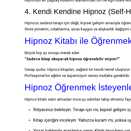
Hipnozun en çağdaş kullanım alanlarından biri de ego-state terapis
4. Kendi Kendine Hipnoz (Self-H
Hipnozu sadece terapi için değil, kişisel gelişim amacıyla öğrenm
Stres yönetimi, odaklanma, sınav kaygısı ve alışkanlık değişimi 
Hipnoz Kitabı ile Öğrenm
Birçok kişi şu soruyu merak eder:
“Sadece kitap okuyarak hipnoz öğrenebilir miyim?”
Cevap şudur: Hipnoz kitapları, sağlam bir teorik temel oluşturur 
Profesyonel bir eğitim ve süpervizyon süreci mutlaka gereklidir. 
Hipnoz Öğrenmek İsteyenler
Hipnoz kitabı satın almadan önce şu adımları takip etmeniz fayd
İhtiyacınızı belirleyin: Terapi için mi, kişisel gelişim i
Kitap içeriğini inceleyin: Yalnızca kuram mı, yoksa
Yazar hakkında araştırma yapın: Klinik tecrübesi va