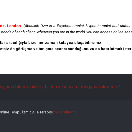
ute, London.
(Abdullah Özer is a Psychotherapist, Hypnotherapist and Author
al needs of each client. Wherever you are in the world, you can access online sess
ar aracılığıyla bize her zaman kolayca ulaşabilirsiniz.
cretsiz ön görüşme ve tanışma seansı sunduğumuzu da hatırlatmak ister
aşama bitmek bilmez bir kin ve intikam döngüsü hükmeder."
line Terapi, İzmir, Aile Terapisi
min solutions