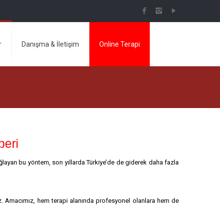
r
Danışma & İletişim
Online Terapi
beri
ağlayan bu yöntem, son yıllarda Türkiye’de de giderek daha fazla
z. Amacımız, hem terapi alanında profesyonel olanlara hem de