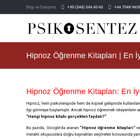
Bilgi ve Danışma
+90 (544) 544 40 60
+44 7348 943
Hipnoz Öğrenme Kitapları | En İ
Hipnoz Öğrenme Kitapları: En İ
Hipnoz, hem psikoterapide hem de kişisel gelişimde kullanılan e
ilgi görmeye başlamıştır. Ancak hipnoz öğrenmek isteyenlerin en
“Hangi hipnoz kitabı gerçekten faydalı?”
Bu yazıda, Google’da aranan
“Hipnoz öğrenme kitapları”
v
meraklı okuyuculara doğru kaynakları seçmeleri konusunda yard