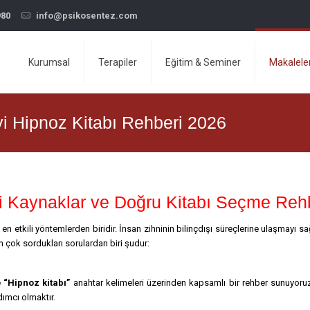
980
info@psikosentez.com
Kurumsal
Terapiler
Eğitim & Seminer
Makalele
yi Hipnoz Kitabı Rehberi 2026
yi Kaynaklar ve Doğru Kitabı Seçme Reh
n etkili yöntemlerden biridir. İnsan zihninin bilinçdışı süreçlerine ulaşmayı s
 çok sordukları sorulardan biri şudur:
e
“Hipnoz kitabı”
anahtar kelimeleri üzerinden kapsamlı bir rehber sunuyoru
ımcı olmaktır.