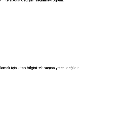
erin terapötik değişim sağlamayı öğretir.
ak için kitap bilgisi tek başına yeterli değildir.