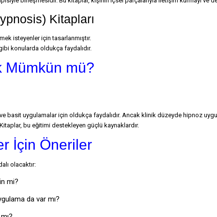
iyle birleşmesidir. Bu kitaplar, kişinin içsel parçalarıyla iletişim kurmayı ve d
ypnosis) Kitapları
ek isteyenler için tasarlanmıştır.
gibi konularda oldukça faydalıdır.
ek Mümkün mü?
ve basit uygulamalar için oldukça faydalıdır. Ancak klinik düzeyde hipnoz uygulam
Kitaplar, bu eğitimi destekleyen güçlü kaynaklardır.
 İçin Öneriler
alı olacaktır:
çin mi?
 uygulama da var mı?
r mı?