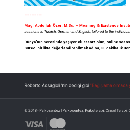
----------
Mag. Abdullah Özer, M.Sc. – Meaning & Existence Instit
sessions in Turkish, German and English, tailored to the individu
Dünya’nın neresinde yaşıyor olursanız olun, online seansl
Süreci birlikte değerlendirebilmek adına, 30 dakikalık ü
Roberto Assagioli ’nin dediği gibi
"Bağışlama olmasa y
© 2018 - Psikosentez | Psikosentez, Psikoterapi, Cinsel Terapi, On