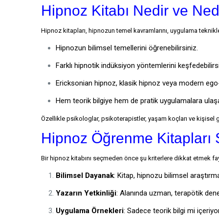
Hipnoz Kitabı Nedir ve Ne
Hipnoz kitapları, hipnozun temel kavramlarını, uygulama teknikler
Hipnozun bilimsel temellerini öğrenebilirsiniz.
Farklı hipnotik indüksiyon yöntemlerini keşfedebilirsi
Ericksonian hipnoz, klasik hipnoz veya modern ego-sta
Hem teorik bilgiye hem de pratik uygulamalara ulaşab
Özellikle psikologlar, psikoterapistler, yaşam koçları ve kişisel g
Hipnoz Öğrenme Kitapları 
Bir hipnoz kitabını seçmeden önce şu kriterlere dikkat etmek fay
Bilimsel Dayanak
: Kitap, hipnozu bilimsel araştırm
Yazarın Yetkinliği
: Alanında uzman, terapötik den
Uygulama Örnekleri
: Sadece teorik bilgi mi içeri