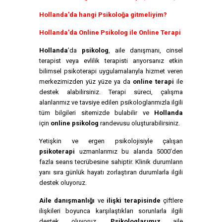
Hollanda'da hangi Psikoloğa gitmeliyim?
Hollanda'da Online Psikolog ile Online Terapi
Hollanda
’da
psikolog
, aile danışmanı, cinsel
terapist veya evlilik terapisti arıyorsanız etkin
bilimsel psikoterapi uygulamalarıyla hizmet veren
merkezimizden yüz yüze ya da
online terapi
ile
destek alabilirsiniz. Terapi süreci, çalışma
alanlarımız ve tavsiye edilen psikologlarımızla ilgili
tüm bilgileri sitemizde bulabilir ve
Hollanda
için
online psikolog
randevusu oluşturabilirsiniz.
Yetişkin ve ergen psikolojisiyle çalışan
psikoterapi
uzmanlarımız bu alanda 5000’den
fazla seans tecrübesine sahiptir. Klinik durumların
yanı sıra günlük hayatı zorlaştıran durumlarla ilgili
destek oluyoruz.
Aile danışmanlığı
ve
ilişki terapisinde
çiftlere
ilişkileri boyunca karşılaştıkları sorunlarla ilgili
destek oluyoruz.
Psikologlarımız
aile