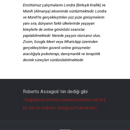
Enstitümüz çalışmalarını Londra (Birleşik Krallık) ve
Münih (Almanya) ekseninde sürdürmektedir. Londra
ve Münih’te gerçekleştirilen yüz yüze görüşmelerin
yanı sıra, dünyanın farklı ülkelerinde yaşayan
bireylerle de online görüntülü seanslar
yapılabilmektedir. Nerede yaşıyor olursanız olun;
Zoom, Google Meet veya WhatsApp üzerinden
gerçekleştirilen güvenli online görüşmeler
aracılığıyla psikoterapi, danışmanlık ve terapötik
destek süreçleri sürdürülebilmektedir.
Roberto Assagioli ’nin dediği gibi
"Bağışlama olmasa yaşama bitmek bilmez
bir kin ve intikam döngüsü hükmeder."