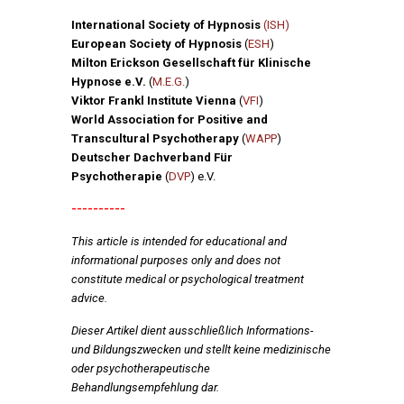
International Society of Hypnosis
(ISH)
European Society of Hypnosis
(
ESH
)
Milton Erickson Gesellschaft für Klinische
Hypnose e.V.
(
M.E.G.
)
Viktor Frankl Institute Vienna
(
VFI
)
World Association for Positive and
Transcultural Psychotherapy
(
WAPP
)
Deutscher Dachverband Für
Psychotherapie
(
DVP
) e.V.
----------
This article is intended for educational and
informational purposes only and does not
constitute medical or psychological treatment
advice.
Dieser Artikel dient ausschließlich Informations-
und Bildungszwecken und stellt keine medizinische
oder psychotherapeutische
Behandlungsempfehlung dar.