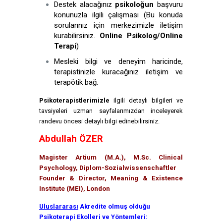
Destek alacağınız
psikoloğun
başvuru
konunuzla ilgili çalışması (Bu konuda
sorularınız için merkezimizle iletişim
kurabilirsiniz.
Online Psikolog/Online
Terapi
)
Mesleki bilgi ve deneyim haricinde,
terapistinizle kuracağınız iletişim ve
terapötik bağ.
Psikoterapistlerimizle
ilgili detaylı bilgileri ve
tavsiyeleri uzman sayfalarımızdan inceleyerek
randevu öncesi detaylı bilgi edinebilirsiniz.
Abdullah ÖZER
Magister Artium (M.A.), M.Sc. Clinical
Psychology, Diplom-Sozialwissenschaftler
Founder & Director, Meaning & Existence
Institute (MEI), London
Uluslararası
Akredite olmuş olduğu
Psikoterapi Ekolleri ve Yöntemleri: