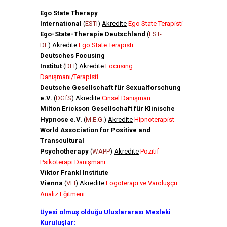
Ego State Therapy
International
(
ESTI
)
Akredite
Ego State Terapisti
Ego-State-Therapie Deutschland
(
EST-
DE
)
Akredite
Ego State Terapisti
Deutsches Focusing
Institut
(
DFI
)
Akredite
Focusing
Danışmanı/Terapisti
Deutsche Gesellschaft für Sexualforschung
e.V.
(
DGfS
)
Akredite
Cinsel Danışman
Milton Erickson Gesellschaft für Klinische
Hypnose e.V.
(
M.E.G.
)
Akredite
Hipnoterapist
World Association for Positive and
Transcultural
Psychotherapy
(
WAPP
)
Akredite
Pozitif
Psikoterapi Danışmanı
Viktor Frankl Institute
Vienna
(
VFI
)
Akredite
Logoterapi ve Varoluşçu
Analiz Eğitmeni
Üyesi olmuş olduğu
Uluslararası
Mesleki
Kuruluşlar: