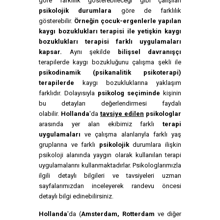
göre farklılık gösterebileceği gibi çalışılan
psikolojik durumlara
göre de farklılık
gösterebilir.
Örneğin çocuk-ergenlerle yapılan
kaygı bozuklukları terapisi ile yetişkin kaygı
bozuklukları terapisi farklı uygulamaları
kapsar.
Aynı şekilde
bilişsel davranışçı
terapilerde kaygı bozukluğunu çalışma şekli ile
psikodinamik (psikanalitik psikoterapi)
terapilerde
kaygı bozukluklarına yaklaşım
farklıdır. Dolayısıyla
psikolog seçiminde
kişinin
bu detayları değerlendirmesi faydalı
olabilir.
Hollanda
'da
tavsiye edilen
psikologlar
arasında yer alan ekibimiz farklı
terapi
uygulamaları
ve çalışma alanlarıyla farklı yaş
gruplarına ve farklı
psikolojik
durumlara ilişkin
psikoloji alanında yaygın olarak kullanılan terapi
uygulamalarını kullanmaktadırlar. Psikologlarımızla
ilgili detaylı bilgileri ve tavsiyeleri uzman
sayfalarımızdan inceleyerek randevu öncesi
detaylı bilgi edinebilirsiniz.
Hollanda
'da (
Amsterdam, Rotterdam
ve diğer