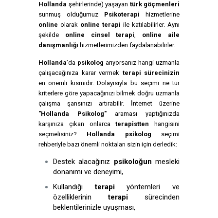
Hollanda
şehirlerinde) yaşayan
türk göçmenleri
sunmuş olduğumuz
Psikoterapi
hizmetlerine
online
olarak
online terapi
ile katılabilirler. Aynı
şekilde
online cinsel terapi
,
online aile
danışmanlığı
hizmetlerimizden faydalanabilirler.
Hollanda
’da
psikolog
arıyorsanız hangi uzmanla
çalışacağınıza karar vermek
terapi sürecinizin
en önemli kısmıdır. Dolayısıyla bu seçimi ne tür
kriterlere göre yapacağınızı bilmek doğru uzmanla
çalışma şansınızı artırabilir. İnternet üzerine
"Hollanda Psikolog"
araması yaptığınızda
karşınıza çıkan onlarca
terapistten
hangisini
seçmelisiniz?
Hollanda psikolog
seçimi
rehberiyle bazı önemli noktaları sizin için derledik:
Destek alacağınız
psikoloğun
mesleki
donanımı ve deneyimi,
Kullandığı
terapi
yöntemleri ve
özelliklerinin
terapi
sürecinden
beklentilerinizle uyuşması,