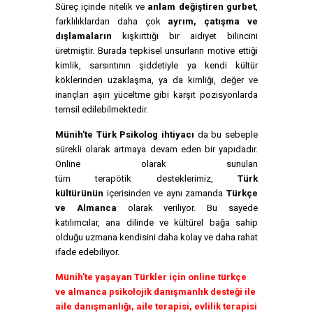
Süreç içinde nitelik ve
anlam değiştiren gurbet
,
farklılıklardan daha çok
ayrım, çatışma ve
dışlamaların
kışkırttığı bir aidiyet bilincini
üretmiştir. Burada tepkisel unsurların motive ettiği
kimlik, sarsıntının şiddetiyle ya kendi kültür
köklerinden uzaklaşma, ya da kimliği, değer ve
inançları aşırı yüceltme gibi karşıt pozisyonlarda
temsil edilebilmektedir.
Münih'te Türk Psikolog ihtiyacı
da bu sebeple
sürekli olarak artmaya devam eden bir yapıdadır.
Online olarak sunulan
tüm terapötik desteklerimiz,
Türk
kültürünün
içerisinden ve aynı zamanda
Türkçe
ve Almanca
olarak veriliyor. Bu sayede
katılımcılar, ana dilinde ve kültürel bağa sahip
olduğu uzmana kendisini daha kolay ve daha rahat
ifade edebiliyor.
Münih'te yaşayan Türkler için online türkçe
ve almanca psikolojik danışmanlık desteği ile
aile danışmanlığı, aile terapisi, evlilik terapisi