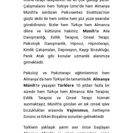
Çalışmalarını hem Türkiye İzmir'de hem Almanya
Münih'te sürdüren Psikosentez Enstitüsü'nün
güçlü ekibi ile hem online hem yüz yüze seanslar
görebilirsiniz. Bizler hem Türkçe hem Almanca
diline ve kültürüne hakimiz.
Münih
'te Aile
Danışmanlığı, Evlilik Terapisi, Cinsel Terapi,
Psikolojik Danışmanlık, Hipnoz, Hipnoterapi,
Kimlik Çatışmaları, Depresyon, Kaygı Bozukluğu,
Panik Atak gibi konular uzmanlık alanımıza
girmektedir.
Psikoloji ve Psikoterapi eğitimlerimizi hem
Almanya'da hem Türkiye'de tamamladık.
Almanya
Münih
'te yaşayan
Türklere
10 yıldan fazla bir
süredir hem Türkçe hem Almanca Aile Terapisi,
Evlilik Terapisi ve Cinsel Terapi hizmeti
sunmaktayız. Münih'te görülen en sık cinsel işlev
bozuklukları arasında
Vajinismus
, Sertleşme
Sorunu ve Erken Boşalma sorunları gelmektedir.
Türklerin yaklaşık yarım asır önce başlayan