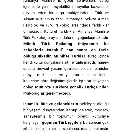
Almanya Münih'e iş göçü serüvenleri, süreç
içerisinde yeni sosyokültürel boyutlar kazanarak
devam eden bir olgu mahiyetindedir. Türk ve
Alman Kültürünün farklı olmasıyla birlikte Alman
Psikolog ve Türk Psikolog arasındada farklılıklar
olmaktadır. Kültürel farklılıklar Almanya Münih'te
Türk Psikolog arayışını daha da yoğunlaşmaktadır.
Münih Türk Psikolog ihtiyacının bu
sebeplerle İstanbul’ dan sonra en fazla
olduğu ülkedir. Münih'te Türkler
süreç içinde
kendi kültür dünyalarına ait her türlü maddi, manevi
unsuru mevcut yaşam çevrelerine dâhil etmişler,
sosyal mekânlarını ve yaşama alanlarını kültür
köklerine göre değiştirmişlerdir. İşte bu ihtiyaçtan
dolayı
Münih'te Türklere yönelik Türkçe bilen
Psikologlar
gerekmektedir.
İslami kültür ve geleneklerin
belirleyici olduğu
bir yaşam dünyasından kopup gelerek, modern,
sanayileşmiş bir toplumun bireyci kültürüyle
karşılaşan
göçmen Türk işçileri
, bu sürecin çok
yönlü etkileşim ve sarsıntılarına maruz kalmıştır.