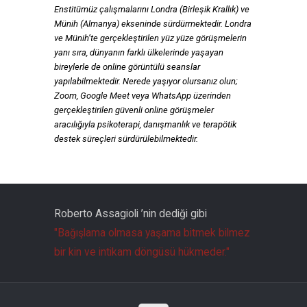
Enstitümüz çalışmalarını Londra (Birleşik Krallık) ve
Münih (Almanya) ekseninde sürdürmektedir. Londra
ve Münih’te gerçekleştirilen yüz yüze görüşmelerin
yanı sıra, dünyanın farklı ülkelerinde yaşayan
bireylerle de online görüntülü seanslar
yapılabilmektedir. Nerede yaşıyor olursanız olun;
Zoom, Google Meet veya WhatsApp üzerinden
gerçekleştirilen güvenli online görüşmeler
aracılığıyla psikoterapi, danışmanlık ve terapötik
destek süreçleri sürdürülebilmektedir.
Roberto Assagioli ’nin dediği gibi
"Bağışlama olmasa yaşama bitmek bilmez
bir kin ve intikam döngüsü hükmeder."