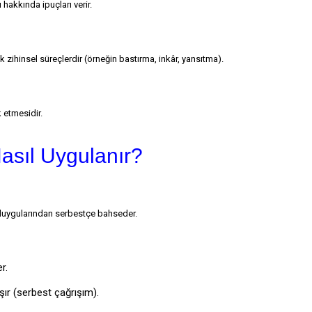
ı hakkında ipuçları verir.
ik zihinsel süreçlerdir (örneğin bastırma, inkâr, yansıtma).
k etmesidir.
asıl Uygulanır?
 duygularından serbestçe bahseder.
r.
ır (serbest çağrışım).