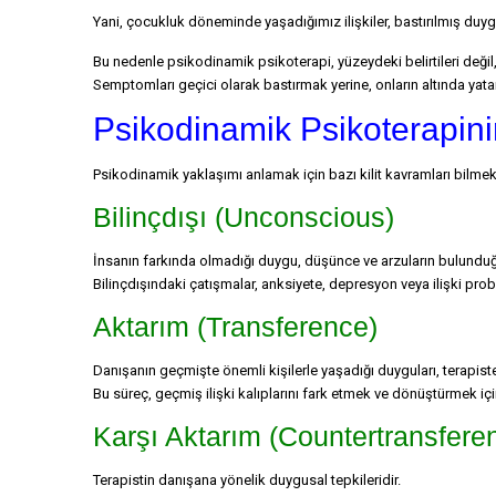
Yani, çocukluk döneminde yaşadığımız ilişkiler, bastırılmış duy
Bu nedenle psikodinamik psikoterapi, yüzeydeki belirtileri değil
Semptomları geçici olarak bastırmak yerine, onların altında yatan b
Psikodinamik Psikoterapin
Psikodinamik yaklaşımı anlamak için bazı kilit kavramları bilmek
Bilinçdışı (Unconscious)
İnsanın farkında olmadığı duygu, düşünce ve arzuların bulunduğu
Bilinçdışındaki çatışmalar, anksiyete, depresyon veya ilişki probl
Aktarım (Transference)
Danışanın geçmişte önemli kişilerle yaşadığı duyguları, terapist
Bu süreç, geçmiş ilişki kalıplarını fark etmek ve dönüştürmek için 
Karşı Aktarım (Countertransfere
Terapistin danışana yönelik duygusal tepkileridir.