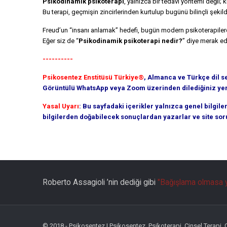
Psikodinamik psikoterapi
, yalnızca bir tedavi yöntemi değil; 
Bu terapi, geçmişin zincirlerinden kurtulup bugünü bilinçli şeki
Freud’un “insanı anlamak” hedefi, bugün modern psikoterapil
Eğer siz de “
Psikodinamik psikoterapi nedir?
” diye merak ed
----------
Psikosentez Enstitüsü Türkiye®
, Almanca ve Türkçe dil s
Görüntülü WhatsApp veya Zoom üzerinden dilediğiniz yerde
Yasal Uyarı
: Bu sayfadaki içerikler yalnızca genel bilgil
bilgilerden doğabilecek sonuçlardan yazarlar ve site so
Roberto Assagioli ’nin dediği gibi
"Bağışlama olmasa y
© 2018 - Psikosentez | Psikosentez, Psikoterapi, Cinsel Terapi, On