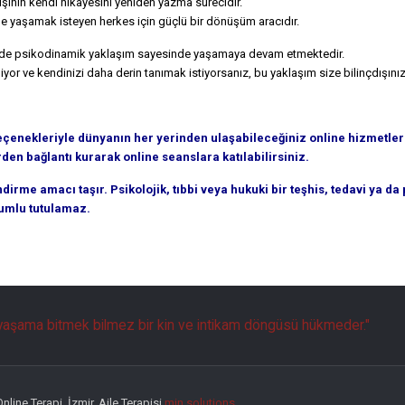
kişinin kendi hikâyesini yeniden yazma sürecidir.
lde yaşamak isteyen herkes için güçlü bir dönüşüm aracıdır.
erde psikodinamik yaklaşım sayesinde yaşamaya devam etmektedir.
iyor ve kendinizi daha derin tanımak istiyorsanız, bu yaklaşım size bilinçdışınız
eçenekleriyle dünyanın her yerinden ulaşabileceğiniz online hizmetle
n bağlantı kurarak online seanslara katılabilirsiniz.
endirme amacı taşır. Psikolojik, tıbbi veya hukuki bir teşhis, tedavi ya
rumlu tutulamaz.
aşama bitmek bilmez bir kin ve intikam döngüsü hükmeder."
line Terapi, İzmir, Aile Terapisi
min solutions