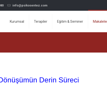
980
info@psikosentez.com
Kurumsal
Terapiler
Eğitim & Seminer
Makalele
?
el Dönüşümün Derin Süreci