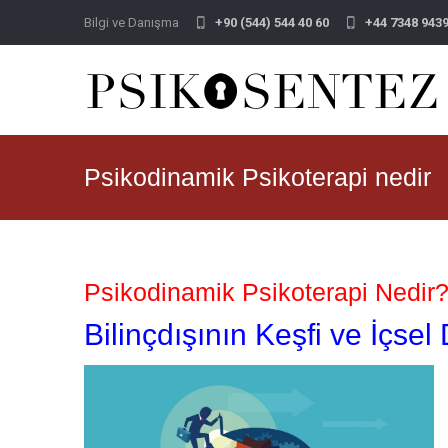
Bilgi ve Danışma
+90 (544) 544 40 60
+44 7348 943
Psikodinamik Psikoterapi nedir
Psikodinamik Psikoterapi Nedir
Bilinçdışının Keşfi ve İçs