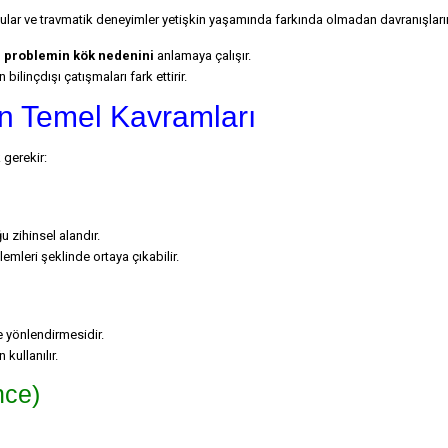
gular ve travmatik deneyimler yetişkin yaşamında farkında olmadan davranışlarım
,
problemin kök nedenini
anlamaya çalışır.
ilinçdışı çatışmaları fark ettirir.
in Temel Kavramları
 gerekir:
 zihinsel alandır.
emleri şeklinde ortaya çıkabilir.
e yönlendirmesidir.
kullanılır.
nce)