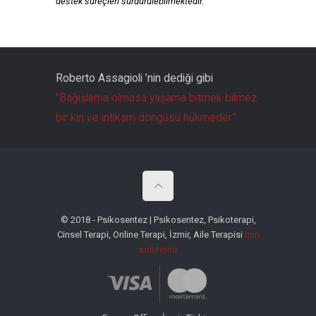
destek süreçleri sürdürülebilmektedir.
Roberto Assagioli ’nin dediği gibi
"Bağışlama olmasa yaşama bitmek bilmez
bir kin ve intikam döngüsü hükmeder."
© 2018 - Psikosentez | Psikosentez, Psikoterapi,
Cinsel Terapi, Online Terapi, İzmir, Aile Terapisi
min
solutions