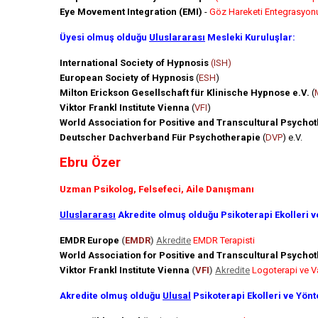
Eye Movement Integration (EMI)
-
Göz Hareketi Entegrasyon
Üyesi olmuş olduğu
Uluslararası
Mesleki Kuruluşlar:
International Society of Hypnosis
(ISH)
European Society of Hypnosis
(
ESH
)
Milton Erickson Gesellschaft für Klinische Hypnose e.V.
(
Viktor Frankl Institute Vienna
(
VFI
)
World Association for Positive and Transcultural Psycho
Deutscher Dachverband Für Psychotherapie
(
DVP
) e.V.
Ebru Özer
Uzman Psikolog, Felsefeci, Aile Danışmanı
Uluslararası
Akredite olmuş olduğu Psikoterapi Ekolleri v
EMDR Europe
(
EMDR
)
Akredite
EMDR Terapisti
World Association for Positive and Transcultural Psycho
Viktor Frankl Institute Vienna
(
VFI
)
Akredite
Logoterapi ve V
Akredite olmuş olduğu
Ulusal
Psikoterapi Ekolleri ve Yönt