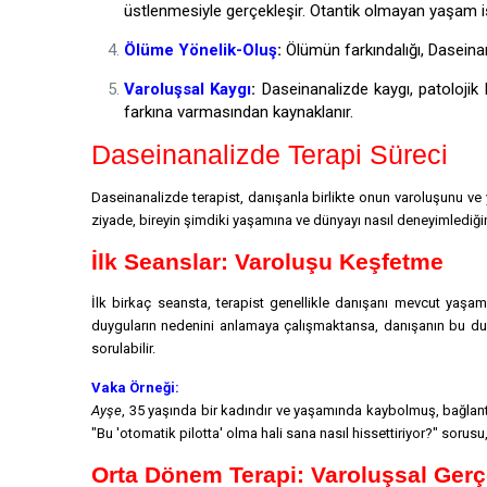
üstlenmesiyle gerçekleşir. Otantik olmayan yaşam is
Ölüme Yönelik-Oluş
:
Ölümün farkındalığı, Daseinan
Varoluşsal Kaygı
:
Daseinanalizde kaygı, patolojik
farkına varmasından kaynaklanır.
Daseinanalizde Terapi Süreci
Daseinanalizde terapist, danışanla birlikte onun varoluşunu v
ziyade, bireyin şimdiki yaşamına ve dünyayı nasıl deneyimlediğin
İlk Seanslar: Varoluşu Keşfetme
İlk birkaç seansta, terapist genellikle danışanı mevcut yaşam
duyguların nedenini anlamaya çalışmaktansa, danışanın bu dur
sorulabilir.
Vaka Örneği:
Ayşe
, 35 yaşında bir kadındır ve yaşamında kaybolmuş, bağlantıs
"Bu 'otomatik pilotta' olma hali sana nasıl hissettiriyor?" soru
Orta Dönem Terapi: Varoluşsal Ger