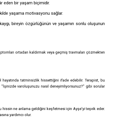
r eden bir yaşam biçimidir.
 şekilde yaşama motivasyonu sağlar.
u kaygı, bireyin özgürlüğünün ve yaşamın sonlu oluşunun
semptomları ortadan kaldırmak veya geçmiş travmaları çözmekten
yatında tatminsizlik hissettiğini ifade edebilir. Terapist, bu
"İşinizde varoluşunuzu nasıl deneyimliyorsunuz?" gibi sorular
u hissin ne anlama geldiğini keşfetmesi için Ayşe'yi teşvik eder.
asına yardımcı olur.