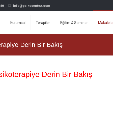
980
info@psikosentez.com
Kurumsal
Terapiler
Eğitim & Seminer
Makalele
rapiye Derin Bir Bakış
sikoterapiye Derin Bir Bakış