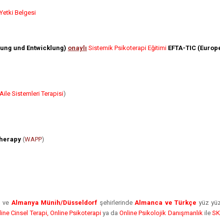
Yetki Belgesi
ldung und Entwicklung)
onaylı
Sistemik Psikoterapi Eğitimi
EFTA-TIC (Europe
 Aile Sistemleri Terapisi
)
therapy
(
WAPP
)
e
ve
Almanya Münih/Düsseldorf
şehirlerinde
Almanca ve Türkçe
yüz yüz
line Cinsel Terapi, Online Psikoterapi
ya da
Online Psikolojik Danışmanlık
ile
SK