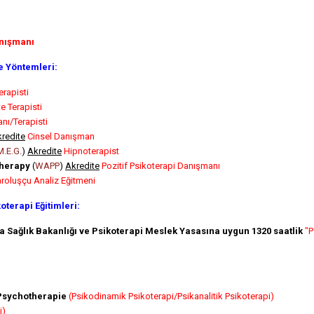
anışmanı
e Yöntemleri:
erapisti
e Terapisti
nı/Terapisti
redite
Cinsel Danışman
M.E.G.
)
Akredite
Hipnoterapist
therapy
(
WAPP
)
Akredite
Pozitif Psikoterapi Danışmanı
roluşçu Analiz Eğitmeni
terapi Eğitimleri:
 Sağlık Bakanlığı ve Psikoterapi Meslek Yasasına uygun 1320 saatlik
"P
Psychotherapie
(Psikodinamik Psikoterapi/Psikanalitik Psikoterapi)
i)