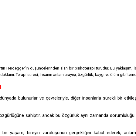
rtin Heidegger'in düşüncelerinden alan bir psikoterapi türüdür. Bu yaklaşım, İs
klanır. Terapi süreci, insanın anlam arayışı, özgürlük, kaygı ve ölüm gibi temel 
ı
yada bulunurlar ve çevreleriyle, diğer insanlarla sürekli bir etkileşi
zgürlüğüne sahiptir, ancak bu özgürlük aynı zamanda sorumluluğu da
 bir yaşam, bireyin varoluşunun gerçekliğini kabul ederek, anla