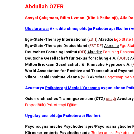
Abdullah ÖZER
Sosyal Çalışmacı, Bilim Uzmanı (Klinik Psikoloji), Aile D
Uluslararası
Akredite olmuş olduğu Psikoterapi Ekolleri v
Ego-State-Therapy International
(
ESTI
)
Akredite
Ego State T
Ego-State-Therapie Deutschland
(
EST-DE
)
Akredite
Ego Stat
Deutsches Focusing Institut
(
DFI
)
Akredite
Focusing Danışma
Deutsche Gesellschaft für Sexualforschung e.V.
(
DGfS
)
Ak
Milton Erickson Gesellschaft für Klinische Hypnose e.V.
(
World Association for Positive and Transcultural Psycho
Viktor Frankl Institute Vienna
(
VFI
)
Akredite
Logoterapi ve Va
Avusturya
Psikoterapi Meslek Yasasına
uygun alınan Psiko
Österreichisches Trainingszentrum (ÖTZ)
onaylı
Avusturya
Propedötik) Psikoterapi Eğitimi
Uygulayıcısı olduğu Psikoterapi Ekolleri:
Psychodynamische Psychotherapie/Psychoanalytische 
Körperorientierte Psychotherapie
(Beden odaklı Psikoterap