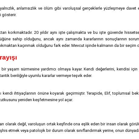
 yalnızlık, anlamsızlık ve ölüm gibi varoluşsal gerçeklerle yüzleşmeye davet 
 gösterir.
ktan korkmaktadır. 20 yıldır aynı işte çalışmakta ve bu işte güvende hissets
rlüğüne sahip olduğunu, ancak aynı zamanda kararlarının sonuçlarının sorum
a çıkmaktan kaçınmak olduğunu fark eder. Mevcut işinde kalmanın da bir seçim 
rayışı
k bir yaşam sürmesine yardımcı olmaya kayar. Kendi değerlerini, kendisi için
antik benliğiyle uyumlu kararlar vermeye teşvik eder.
ını kendi ihtiyaçlarının önüne koyarak geçirmiştir. Terapide, Elif, toplumsal be
 tutkusunu yeniden keşfetmesine yol açar.
n olarak değil, varoluşun ortak keşfinde ona eşlik eden bir insan olarak görülü
şhis etmek veya patolojik bir durum olarak sınıflandırmak yerine, onun dünyada 