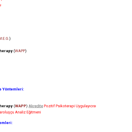
u
M.E.G.
)
therapy
(
WAPP
)
e Yöntemleri:
therapy
(
WAPP
)
Akredite
Pozitif Psikoterapi Uygulayıcısı
aroluşçu Analiz Eğitmeni
emleri: