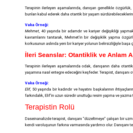
Terapinin ilerleyen aşamalarında, danışan genellikle özgürlük,
bunları kabul ederek daha otantik bir yaşam sürdürebileceklerini
Vaka Örneği:
Mehmet
, 40 yaşında bir adamdır ve kariyer değişikliği yapma
kavramlarını tanıtarak, Mehmet'in bir değişiklik yapma özgü
korkusunun aslında yeni bir kariyer yolunun belirsizliğiyle baş
İleri Seanslar: Otantiklik ve Anlam A
Terapinin ilerleyen aşamalarında odak, danışanın daha otanti
yaşamına nasıl entegre edeceğini keşfeder. Terapist, danışanı ot
Vaka Örneği:
Elif
, 50 yaşında bir kadındır ve hayatını başkalarının ihtiyaçlar
farkındalık, Elif'in uzun süredir unuttuğu resim yapma ve yazma
Terapistin Rolü
Daseinanalizde terapist, danışanı "düzeltmeye" çalışan bir uzma
kendi varoluşunun farkına varmasında yardımcı olur. Danışanı te