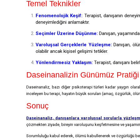
Temel Teknikler
Fenomenolojik Keşif:
Terapist, danışanın deneyiml
deneyimlediğini anlamaktır.
Seçimler Üzerine Düşünme:
Danışan, yaşamında y
Varoluşsal Gerçeklerle Yüzleşme:
Danışan, ölüm
olabilir ancak kişisel gelişimi tetikler.
Yönlendirmesiz Yaklaşım:
Terapist, danışanı beli
Daseinanalizin Günümüz Pratiği
Daseinanaliz, bazı diğer psikoterapi türleri kadar yaygın olar
inceleyen bu terapi, hayatın büyük soruları (amaç, özgürlük, ölüm
Sonuç
Daseinanaliz, danışanlara varoluşsal sorularla yüzleşm
çözmekten ziyade, bireyin varoluşunu keşfetmesine ve yaşamın be
Sorumluluğu kabul ederek, ölümü kabullenerek ve özgürlüğü beni