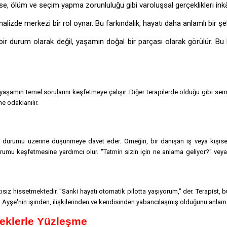
e, ölüm ve seçim yapma zorunluluğu gibi varoluşsal gerçeklikleri inkâ
alizde merkezi bir rol oynar. Bu farkındalık, hayatı daha anlamlı bir
 bir durum olarak değil, yaşamın doğal bir parçası olarak görülür. B
e yaşamın temel sorularını keşfetmeye çalışır. Diğer terapilerde olduğu gibi 
e odaklanılır.
 durumu üzerine düşünmeye davet eder. Örneğin, bir danışan iş veya kişisel ha
umu keşfetmesine yardımcı olur. "Tatmin sizin için ne anlama geliyor?" veya 
ız hissetmektedir. "Sanki hayatı otomatik pilotta yaşıyorum," der. Terapist, b
su, Ayşe'nin işinden, ilişkilerinden ve kendisinden yabancılaşmış olduğunu anlam
çeklerle Yüzleşme