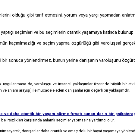
erini olduğu gibi tarif etmesini, yorum veya yargı yapmadan anlatmas
aptığı seçimleri ve bu seçimlerin otantik yaşamaya katkıda bulunup b
ün kaçınılmazlığı ve seçim yapma özgürlüğü gibi varoluşsal gerçekl
rli bir sonuca yönlendirmez, bunun yerine danışanın varoluşunu özgürce
ak uygulanmasa da, varoluşçu ve insancıl yaklaşımlar üzerinde büyük bir etkis
 ve anlam arayışı) ile mücadele eden danışanlar için değerli bir yaklaşımdır.
e ve daha otantik bir yaşam sürme fırsatı sunan derin bir psikoterap
lirsizlikleri karşısında anlamlı seçimler yapmasına yardımcı olur.
mseyerek, danışanlar daha otantik ve amaç dolu bir hayat yaşamaya yönlendiri