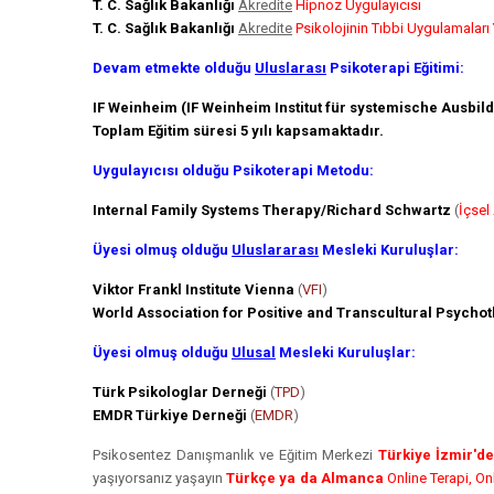
T. C. Sağlık Bakanlığı
Akredite
Hipnoz Uygulayıcısı
T. C. Sağlık Bakanlığı
Akredite
Psikolojinin Tıbbi Uygulamaları 
Devam etmekte olduğu
Uluslarası
Psikoterapi Eğitimi:
IF Weinheim (IF Weinheim Institut für systemische Ausbi
Toplam Eğitim süresi 5 yılı kapsamaktadır.
Uygulayıcısı olduğu Psikoterapi Metodu:
Internal Family Systems Therapy/Richard Schwartz
(
İçsel
Üyesi olmuş olduğu
Uluslararası
Mesleki Kuruluşlar:
Viktor Frankl Institute Vienna
(
VFI
)
World Association for Positive and Transcultural Psycho
Üyesi olmuş olduğu
Ulusal
Mesleki Kuruluşlar:
Türk Psikologlar Derneği
(
TPD
)
EMDR Türkiye Derneği
(
EMDR
)
Psikosentez Danışmanlık ve Eğitim Merkezi
Türkiye İzmir'd
yaşıyorsanız yaşayın
Türkçe ya da Almanca
Online Terapi, On