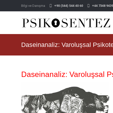
Bilgi ve Danışma
+90 (544) 544 40 60
+44 7348 943
Daseinanaliz: Varoluşsal Psikote
Daseinanaliz: Varoluşsal P